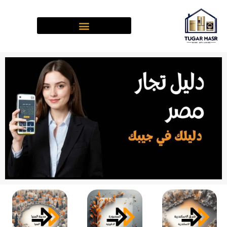
خطي
لى
لمحتوى