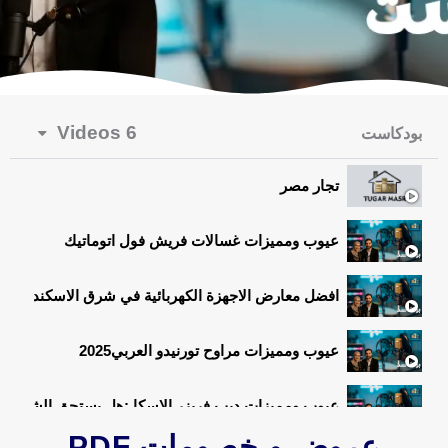
6 Videos
بودكاست
تجار مصر
عيوب ومميزات غسالات فريش فول اتوماتيك
افضل معارض الاجهزة الكهربائية في شرق الاسكندرية
عيوب ومميزات مراوح تورنيدو العربي2025
عيوب ومميزات ديب فريزر الاسكا :هل يستحق الشراء
عروض و خصومات PDF