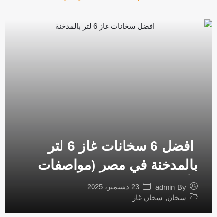
افضل 6 سخانات غاز 6 لتر
بالمدخنة في مصر (مواصفات
وأسعار)
23 ديسمبر، 2025
admin
By
سخان
,
سخان غاز