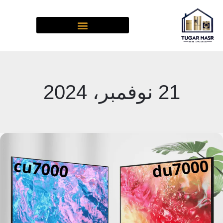
خطي
لى
لمحتوى
21 نوفمبر، 2024
الفرق
بين
شاشات
سامسونج
DU7000
و
CU7000: