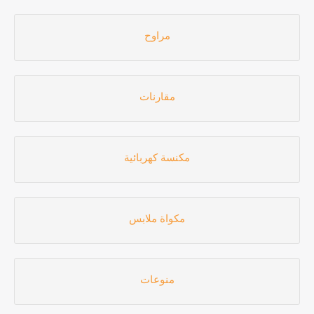
مراوح
مقارنات
مكنسة كهربائية
مكواة ملابس
منوعات