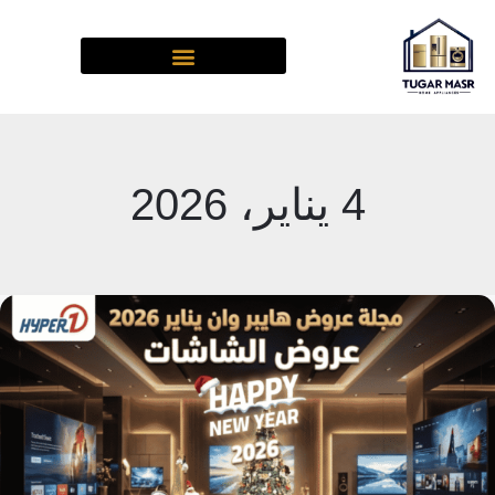
خطي
لى
لمحتوى
4 يناير، 2026
مجلة
عروض
هايبر
وان
يناير
2026|
عروض