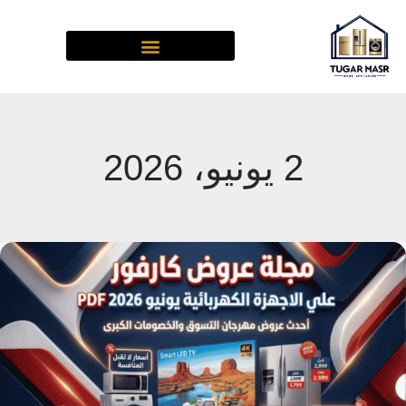
خطي
لى
لمحتوى
2 يونيو، 2026
مراجعة
وتحليل
لأسعار
مجلة
عروض
كارفور
يونيه