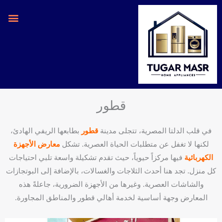
خطي
لى
لمحتوى
قطور
في قلب الدلتا المصرية، تتجلى مدينة
قطور
بطابعها الريفي الهادئ،
لكنها لا تغفل عن متطلبات الحياة العصرية. تشكل
معارض الأجهزة
الكهربائية
فيها مركزاً حيوياً، حيث تقدم تشكيلة واسعة تلبي احتياجات
كل منزل. تجد هنا أحدث الثلاجات والغسالات، بالإضافة إلى البوتجازات
والشاشات العصرية. وغيرها من الأجهزة الضرورية، جاعلةً هذه
المعارض وجهة أساسية لخدمة أهالي قطور والمناطق المجاورة.