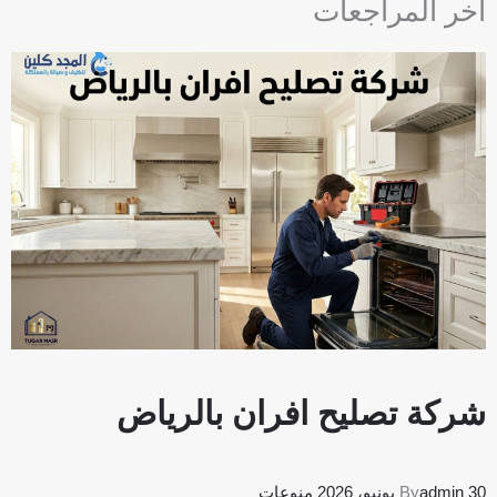
آخر المراجعات
u
a
r
e
شركة تصليح افران بالرياض
30 يونيو، 2026
admin
By
منوعات