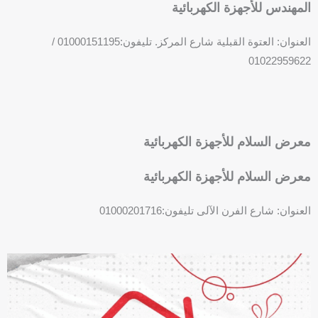
المهندس للأجهزة الكهربائية
العنوان: العتوة القبلية شارع المركز. تليفون:01000151195 /
01022959622
F
P
a
h
c
o
معرض السلام للأجهزة الكهربائية
e
n
b
e
معرض السلام للأجهزة الكهربائية
o
-
o
s
العنوان: شارع الفرن الآلى تليفون:01000201716
k
q
F
P
u
a
h
a
c
o
r
e
n
e