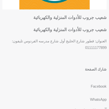
r
e
شعيب جروب للأدوات المنزلية والكهربائية
شعيب جروب للأدوات المنزلية والكهربائية
العنوان: قطور شارع الخليج أول شارع مدرسه الفردوس تليفون:
01111177899
F
P
a
h
شارك الصفحة
c
o
e
n
b
e
Facebook
o
-
o
s
WhatsApp
k
q