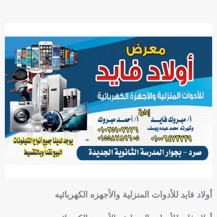
P
h
o
n
e
-
s
q
u
a
r
e
أولاد فايد للأدوات المنزلية والأجهزه الكهربائيه