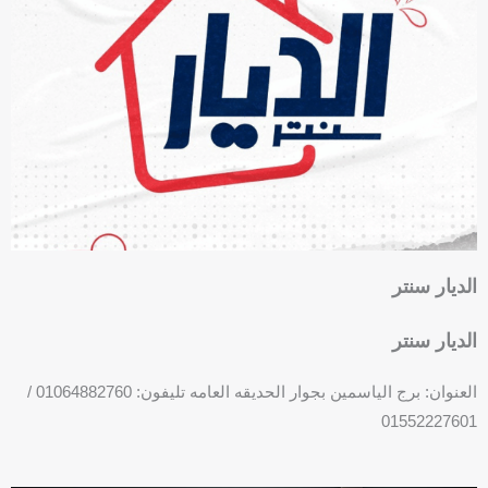
b
e
o
-
o
s
k
q
u
a
r
e
الديار سنتر
الديار سنتر
العنوان: برج الياسمين بجوار الحديقه العامه تليفون: 01064882760 /
01552227601
F
P