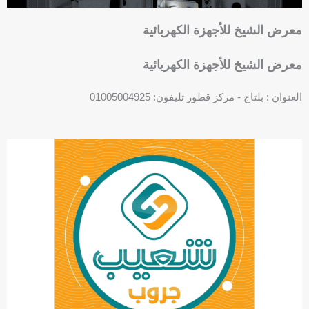
معرض الشيخ للأجهزة الكهربائية
معرض الشيخ للأجهزة الكهربائية
العنوان : بلتاج - مركز قطور تليفون: 01005004925
P
h
o
n
e
-
s
q
u
a