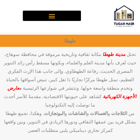
خطي
لى
لمحتوى
طهطا
تحتل
مدينة طهطا
مكانة ثقافية وتاريخية مرموقة في محافظة سوهاج،
حيث تُعرف بأنها مدينة العلم والعلماء، وبكونها مسقط رأس رائد التنوير
المصري الحديث، رفاعة الطهطاوي. وإلى جانب هذا الإرث الفكري
العظيم، تمثل طهطا مركزًا تجاريًا ذا ثقل كبير، تنبض أسواقها بالحياة
وتخدم منطقة واسعة حولها. وتنتشر في شوارعها الرئيسية
م
عارض
الأجهزة الكهربائية
كشاهد على حيويتها الاقتصادية، مقدمةً للأسر أحدث
ما توصلت إليه التكنولوجيا
من
الثلاجات
و
الغسالات
و
الشاشات
و
البوتجازات
. وهكذا، تجمع طهطا
بشكل فريد بين عمقها الثقافي ودورها الريادي في التنوير، وبين واقعها
كمركز تجاري ديناميكي يلبي متطلبات العصر.