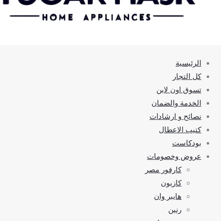
الرئيسية
كل التجار
تسوق اون لاين
الخدمة والضمان
نصائح و ارشادات
كتيب الاعطال
بودكاست
عروض وخصومات
كارفور مصر
كازيون
هايبر وان
رنين