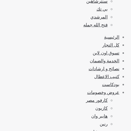
سنترشاهين
بي تك
المرشدي
فتح الله جمله
الرئيسية
كل التجار
تسوق اون لاين
الخدمة والضمان
نصائح و ارشادات
كتيب الاعطال
بودكاست
عروض وخصومات
كارفور مصر
كازيون
هايبر وان
رنين