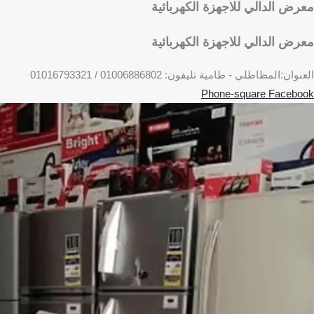
معرض الدالي للاجهزة الكهربائية
معرض الدالي للاجهزة الكهربائية
العنوان:المظاطلي - طامية تليفون: 01006886802 / 01016793321
Phone-square
Facebook