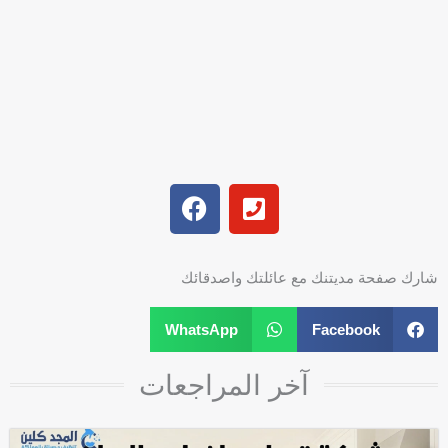
F
P
a
h
c
o
e
n
شارك صفحة مديتنك مع عائلتك واصدقائك
b
e
o
-
WhatsApp
Facebook
o
s
k
q
آخر المراجعات
u
a
r