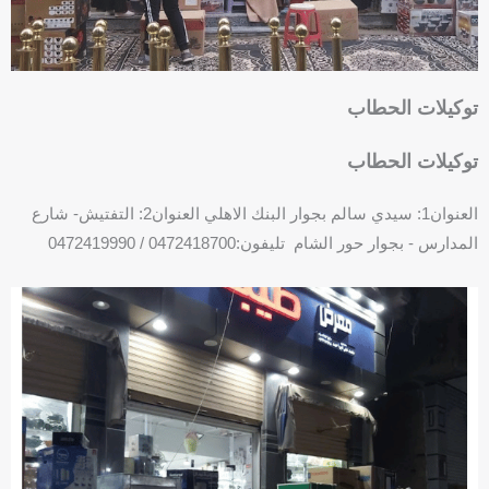
e
توكيلات الحطاب
توكيلات الحطاب
العنوان1: سيدي سالم بجوار البنك الاهلي العنوان2: التفتيش- شارع
المدارس - بجوار حور الشام تليفون:0472418700 / 0472419990
F
P
a
h
c
o
e
n
b
e
o
-
o
s
k
q