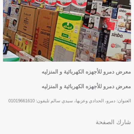
-
s
q
u
a
r
e
معرض دمرو للأجهزه الكهربائية و المنزليه
معرض دمرو للأجهزه الكهربائية و المنزليه
العنوان: دمرو، الحدادي وعزبها، سيدي سالم تليفون: 01019661610
F
P
a
h
شارك الصفحة
c
o
e
n