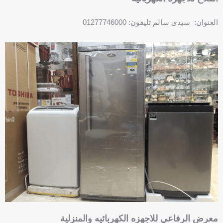
العنوان: سيدى سالم تليفون: 01277746000
P
h
o
n
e
-
s
q
u
a
r
e
معرض الرفاعي للاجهزه الكهربائيه والمنزلية