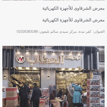
معرض الشرقاوى للأجهزة الكهربائية
معرض الشرقاوى للأجهزة الكهربائية
العنوان: كفر تيدة، مركز سيدى سالم تليفون: 01026383188
P
h
o
n
e
-
s
q
u
a
r