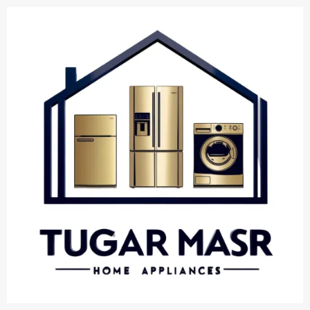
خطي
لى
لمحتوى