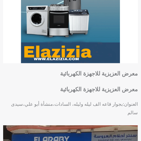
o
-
o
s
k
q
u
a
r
e
معرض العزيزية للاجهزة الكهربائية
معرض العزيزية للاجهزة الكهربائية
العنوان:بجوار قاعه الف ليله وليله، السادات،منشأة أبو علي،سيدى
سالم
F
P
a
h
c
o