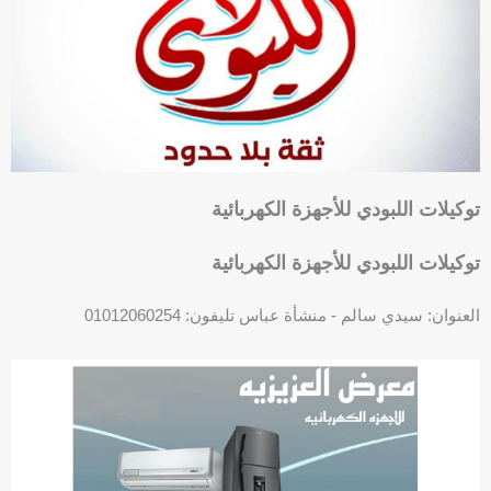
توكيلات اللبودي للأجهزة الكهربائية
توكيلات اللبودي للأجهزة الكهربائية
العنوان: سيدي سالم - منشأة عباس تليفون: 01012060254
F
P
a
h
c
o
e
n
b
e