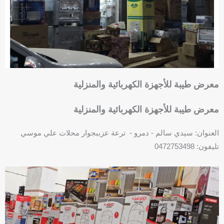
u
a
r
e
معرض طيبة للأجهزة الكهربائية والمنزلية
معرض طيبة للأجهزة الكهربائية والمنزلية
العنوان: سيدي سالم - دمرو - ترعة عزببجوار محلات علي موسي
تليفون: 0472753498
P
h
o
n
e