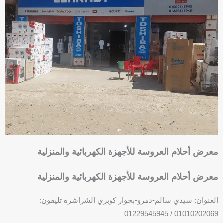
e
n
b
e
o
-
o
s
k
q
u
a
r
e
معرض أحلام العروسة للأجهزة الكهربائية والمنزلية
معرض أحلام العروسة للأجهزة الكهربائية والمنزلية
العنوان: سيدي سالم-دمرو-بجوار كوبري الشراشرة تليفون:
01010202069 / 01229545945