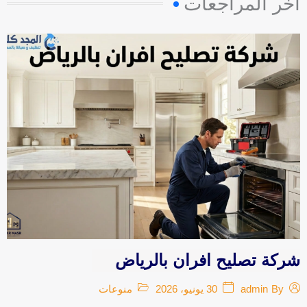
آخر المراجعات
u
a
r
e
شركة تصليح افران بالرياض
30 يونيو، 2026
منوعات
admin
By