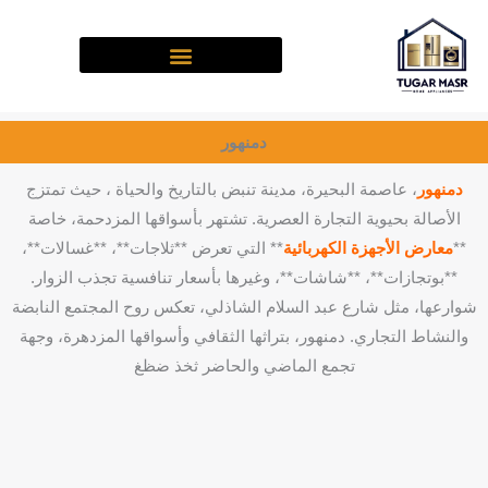
خطي
لى
لمحتوى
دمنهور
دمنهور
، عاصمة البحيرة، مدينة تنبض بالتاريخ والحياة ، حيث تمتزج
الأصالة بحيوية التجارة العصرية. تشتهر بأسواقها المزدحمة، خاصة
**
معارض الأجهزة الكهربائية
** التي تعرض **ثلاجات**، **غسالات**،
**بوتجازات**، **شاشات**، وغيرها بأسعار تنافسية تجذب الزوار.
شوارعها، مثل شارع عبد السلام الشاذلي، تعكس روح المجتمع النابضة
والنشاط التجاري. دمنهور، بتراثها الثقافي وأسواقها المزدهرة، وجهة
تجمع الماضي والحاضر ثخذ ضظغ