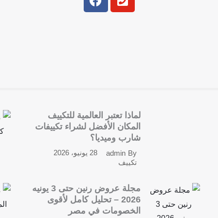
a
h
c
o
e
n
b
e
o
-
o
s
k
q
u
a
r
لماذا تعتبر العالمية للتكييف
e
المكان الأفضل لشراء تكييفات
شارب وميديا؟
28 يونيو، 2026
admin
By
تكييف
مجلة عروض رنين حتى 3 يونيه
2026 – تحليل كامل لأقوى
الخصومات في مصر