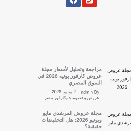
a
h
c
o
e
n
b
e
o
-
o
s
k
q
u
a
r
مراجعة وتحليل لأسعار مجلة
e
عروض كارفور يونيه 2026 في
السوق المصري
2 يونيو، 2026
admin
By
عروض وخصومات
,
كارفور مصر
مجلة عروض المرشدي مايو
ويونيو 2026: هل التخفيضات
حقيقية؟