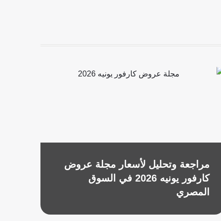
b
e
o
-
o
s
k
q
u
a
r
e
مراجعة وتحليل لأسعار مجلة عروض
كارفور يونيه 2026 في السوق
المصري