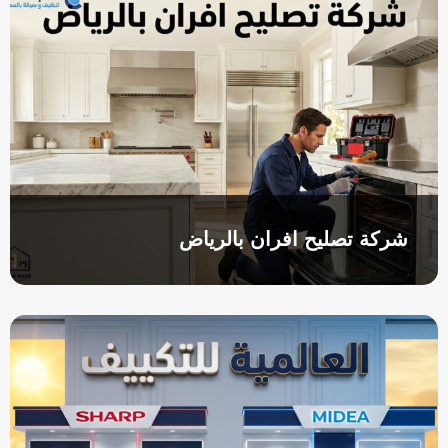
o
s
k
q
u
a
r
e
شركة تصليح افران بالرياض