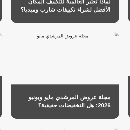
لماذا تعتبر العالمية للتكييف المكان
الأفضل لشراء تكييفات شارب وميديا؟
مجلة عروض المرشدي مايو ويونيو
2026: هل التخفيضات حقيقية؟