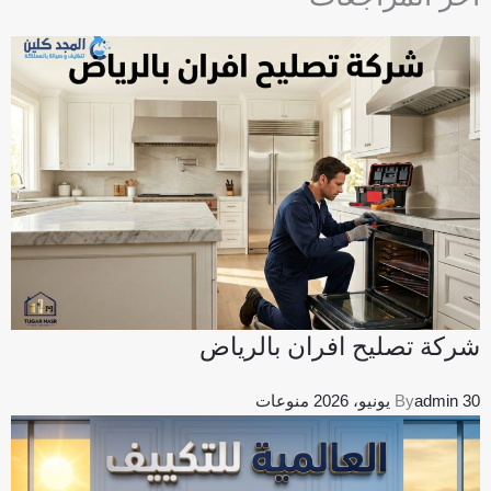
e
-
s
q
u
a
r
e
شركة تصليح افران بالرياض
30 يونيو، 2026
admin
By
منوعات