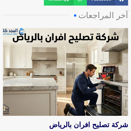
s
q
آخر المراجعات
u
a
r
e
شركة تصليح افران بالرياض