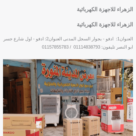
الزهراء للاجهزة الكهربائية
الزهراء للاجهزة الكهربائية
العنوان1: ادفو - بجوار السجل المدنى العنوان2: ادفو - اول شارع جسر
ابو النصر تليفون: 01114838793 / 01157855783
F
P
a
h
c
o
e
n
b
e
o
-
o
s
k
q
u
a