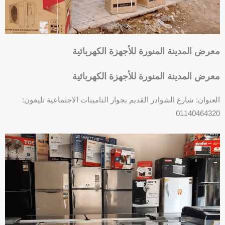
r
e
معرض المدينة المنورة للأجهزة الكهربائية
معرض المدينة المنورة للأجهزة الكهربائية
العنوان: شارع الشوادر القديم بجوار التامينات الاجتماعية تليفون:
01140464320
F
P
a
h
c
o
e
n
b
e
o
-
o
s
k
q