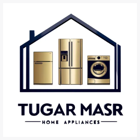
خطي
لى
لمحتوى