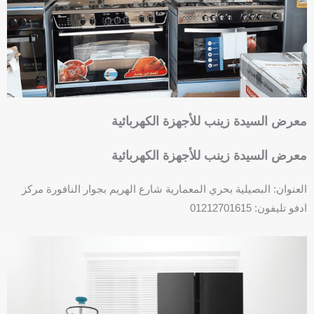
u
a
r
e
معرض السيدة زينب للأجهزة الكهربائية
معرض السيدة زينب للأجهزة الكهربائية
العنوان: البصيلية بحري المعمارية شارع الهريم بجوار النافورة مركز
ادفو تليفون: 01212701615
F
P
a
h
c
o
e
n
b
e