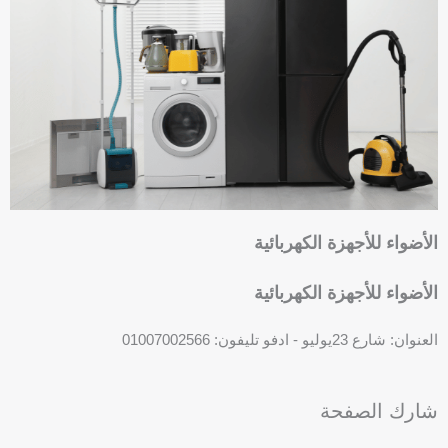
o
-
o
s
k
q
u
a
r
e
الأضواء للأجهزة الكهربائية
الأضواء للأجهزة الكهربائية
العنوان: شارع 23يوليو - ادفو تليفون: 01007002566
P
h
شارك الصفحة
o
n