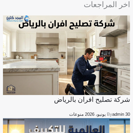
اخر المراجعات
b
e
o
-
o
s
k
q
u
a
r
e
شركة تصليح افران بالرياض
30 يونيو، 2026
admin
By
منوعات