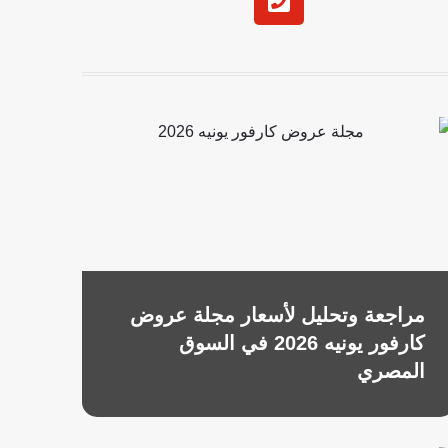
h
o
n
e
-
s
q
u
a
r
e
مراجعة وتحليل لأسعار مجلة عروض
كارفور يونيه 2026 في السوق
المصري