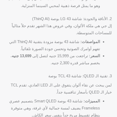
وهو ما يمثل فرصة ذهبية لمحبي السينما المنزلية.
2. الأناقة والجودة: شاشة LG 43 بوصة (ThinQ AI)
إل جي هي ملكة الألوان، وفي عروض هذا الشهر تقدم حلاً مثالياً
للمساحات المتوسطة.
المواصفات:
شاشة 43 بوصة مزودة بتقنية ThinQ AI التي
تفهم أوامرك الصوتية وتحسن جودة الصورة تلقائياً.
السعر:
تراجعت من 15,999 جنيه لتصل إلى
13,699 جنيه
،
بخصم مباشر قدره 2,300 جنيه.
3. تقنية الـ QLED: شاشة TCL 43 بوصة
لمن يبحث عن نقاء ألوان يتفوق على الـ LED العادي، تقدم TCL
خيار الـ QLED بأسعار تنافسية جداً.
المميزات:
شاشة 43 بوصة Smart QLED بتصميم عصري
Frameless يضيف لمسة جمالية لأي غرفة، وهي متوفرة
بنظام تقسيط مريح جداً بنفس سعر الكاش.