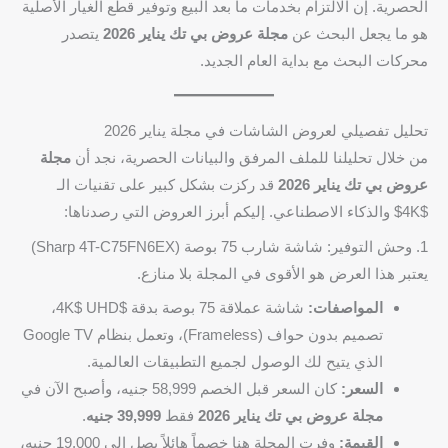
الحصرية. إن الالتزام بخدمات ما بعد البيع وتوفير قطع الغيار الأصلية
هو ما يجعل البحث عن
مجلة عروض بي تك يناير 2026
يتصدر
محركات البحث مع بداية العام الجديد.
تحليل تفصيلي لعروض الشاشات في مجلة يناير 2026
من خلال تحليلنا للملف المرفق والبيانات الحصرية، نجد أن
مجلة
عروض بي تك يناير 2026
قد ركزت بشكل كبير على تقنيات الـ
$4K$ والذكاء الاصطناعي. إليكم أبرز العروض التي رصدناها:
1. وحش التوفير: شاشة شارب 75 بوصة (Sharp 4T-C75FN6EX)
يعتبر هذا العرض هو الأقوى في المجلة بلا منازع.
المواصفات:
شاشة عملاقة 75 بوصة بدقة $4K$ UHD،
تصميم بدون حواف (Frameless)، وتعمل بنظام Google TV
الذي يتيح لك الوصول لجميع التطبيقات العالمية.
السعر:
كان السعر قبل الخصم 58,999 جنيه، وأصبح الآن في
مجلة عروض بي تك يناير 2026
فقط
39,999 جنيه
.
القيمة:
وفرت المجلة هنا خصماً هائلاً يصل إلى 19,000 جنيه،