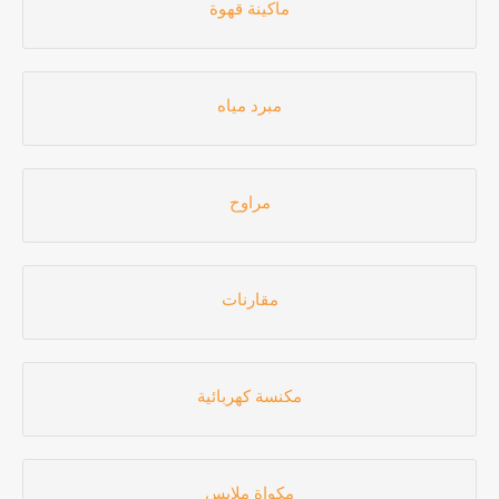
ماكينة قهوة
مبرد مياه
مراوح
مقارنات
مكنسة كهربائية
مكواة ملابس