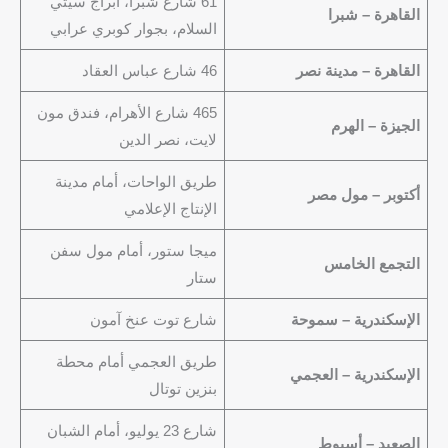
61 شارع شبرا، أبراج سيتي
القاهرة – شبرا
السلام، بجوار كوبري عرابي
القاهرة – مدينة نصر
46 شارع عباس العقاد
465 شارع الأهرام، فندق مون
الجيزة – الهرم
لايت، نصر الدين
طريق الواحات، أمام مدينة
أكتوبر – مول مصر
الإنتاج الإعلامي
ميجا ستور، أمام مول سفن
التجمع الخامس
ستار
الإسكندرية – سموحة
شارع توت عنخ آمون
طريق العجمي أمام محطة
الإسكندرية – العجمي
بنزين توتال
شارع 23 يوليو، أمام الشبان
الصعيد – أسيوط