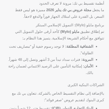
أنظمة تقسيط بي تك: مرونة لا تعرف الحدود
ما يجعل
مجلة عروض بي تك يناير 2026
مميزة هو ليس فقط
السعر، بل القدرة على امتلاك الجهاز فوراً والدفع لاحقاً.
برنامج مايلو (Mylo): التمويل الإسلامي المبتكر
تم إطلاق تطبيق
مايلو (Mylo)
كأحد أرقى حلول التمويل التي
تتوافق مع أحكام الشريعة الإسلامية. يتميز هذا النظام بـ:
الشفافية المطلقة:
لا توجد رسوم خفية أو “مصاريف تحت
الطاولة”.
المرونة:
فترات سداد تبدأ من 3 أشهر وتصل إلى 48 شهراً.
الأمان:
إمكانية التأمين على الرصيد الائتماني لضمان راحة
بالك.
الشراكات البنكية الكبرى
بالإضافة إلى نظام التقسيط الخاص بالشركة، تتعاون بي تك مع
كبرى البنوك لتقديم عروض “صفر فوائد”:
البنك التجاري الدولي (CIB):
تقسيط حتى 12 شهراً بدون