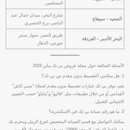
المسلمين
شارع البحر، ميدان جمال عبد
الصعيد – سوهاج
الناصر، برج الخضيري
طريق النصر، بجوار سنتر
البحر الأحمر – الغردقة
حورس، الدهار
الأسئلة الشائعة حول مجلة عروض بي تك يناير 2026
1. هل يمكنني التقسيط بدون مقدم من بي تك؟
نعم، توفر بي تك خيارات تقسيط بدون مقدم لعملاء “ميني كاش”
القدامى أو من خلال تطبيقات مثل “فاليو” و”مايلو” حسب التقييم
الائتماني للعميل.
2. ما هو رقم صيانة بي تك في الإسكندرية؟
يمكنك التواصل مع قسم الصيانة المخصص لفرع الرمل ومحرم بك
عبر الخط الساخن الموحد 19966، وسيقومون بتوجيهك لأقرب