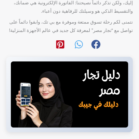
إليك، ولكن تذكر دائماً نصيحتنا: الفاتورة الإلكترونية هي ضمانك،
والتقسيط الذكي هو وسيلتك للرفاهية دون أعباء.
نتمنى لكم رحلة تسوق ممتعة وموفرة مع بي تك، وابقوا دائماً على
تواصل مع “تجار مصر” لمعرفة كل جديد في عالم الأجهزة المنزلية!