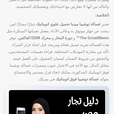
والتأكد من أنها لا تتعارض مع احتياجاتك وتفضيلاتك الشخصية.
الخلاصة:
تعتبر
غسالة توشيبا ميديا تحميل علوي اتوماتيك
خيارًا ممتازًا لمن
يبحث عن جهاز موثوق به وعالي الأداء. بفضل تقنياتها المبتكرة مثل
The GreatWaves™
و
دورة البخار
و
محرك DDM العاكس
، توفر
هذه الغسالة تجربة غسيل فعالة ومريحة. قبل اتخاذ قرار الشراء،
تأكد من مقارنة الموديلات المختلفة، قراءة تقييمات المستخدمين،
والتحقق من شروط الضمان لضمان الحصول على أفضل قيمة
مقابل المال. مع الأخذ في الاعتبار عيوب ومميزات غسالة توشيبا
فوق اتوماتيك المذكورة، يمكنك اتخاذ قرار مستنير والاستمتاع
بفوائد
غسالة توشيبا فوق اتوماتيك
في منزلك.