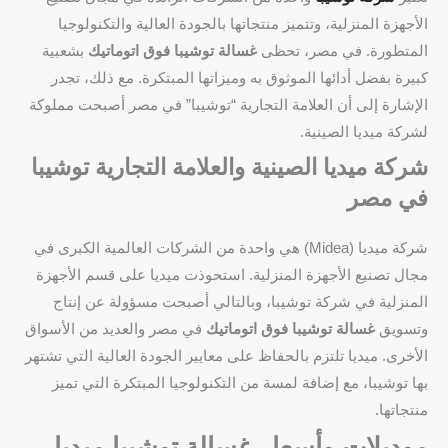
الأجهزة المنزلية، وتتميز منتجاتها بالجودة العالية والتكنولوجيا
المتطورة. في مصر، تحظى
غسالة توشيبا فوق اتوماتيك
بشعبية
كبيرة بفضل أدائها الموثوق به وميزاتها المبتكرة. مع ذلك، تجدر
الإشارة إلى أن العلامة التجارية “توشيبا” في مصر أصبحت مملوكة
لشركة ميديا الصينية.
شركة ميديا الصينية والعلامة التجارية توشيبا
في مصر
شركة ميديا (Midea) هي واحدة من الشركات العالمية الكبرى في
مجال تصنيع الأجهزة المنزلية. استحوذت ميديا على قسم الأجهزة
المنزلية في شركة توشيبا، وبالتالي أصبحت مسؤولة عن إنتاج
وتسويق
غسالة توشيبا فوق اتوماتيك
في مصر والعديد من الأسواق
الأخرى. ميديا تلتزم بالحفاظ على معايير الجودة العالية التي تشتهر
بها توشيبا، مع إضافة لمسة من التكنولوجيا المبتكرة التي تميز
منتجاتها.
موديلات وأسعار غسالة توشيبا ميديا