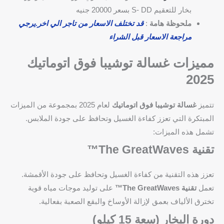
بخار للتعقيم S- DD بسعر 20000 جنيه
ملحوظة هامة
:
قد تختلف الاسعار من تاجر الي اخر.يرجي
مراجعة الاسعار قبل الشراء
مميزات غسالة توشيبا فوق اتوماتيك
2025
تتميز
غسالة توشيبا فوق اتوماتيك
لعام 2025 بمجموعة من الميزات
المبتكرة التي تعزز كفاءة الغسيل وتحافظ على جودة الملابس.
تشمل هذه الميزات:
تقنية The GreatWaves™
تعزز هذه التقنية من كفاءة الغسيل وتحافظ على جودة الأقمشة.
تعمل
تقنية The GreatWaves™
على توليد موجات مياه قوية
تخترق الألياف بعمق لإزالة الأوساخ والبقع الصعبة بفعالية.
دورة البخار (سعة 15 كيلو)