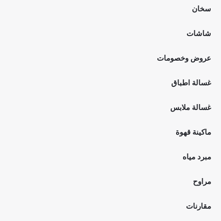
سخان
شاشات
عروض وخصومات
غسالة اطباق
غسالة ملابس
ماكينة قهوة
مبرد مياه
مراوح
مقارنات