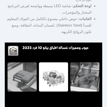
لوحة التحكم:
شاشة LED بسيطة وواضحة لعرض البرنامج
المختار والمؤشرات.
الخامات:
حوض داخلي مصنوع بالكامل من الفولاذ المقاوم
للصدأ (Stainless Steel)، لضمان المتانة، النظافة، ومنع
تكون الروائح الكريهة.