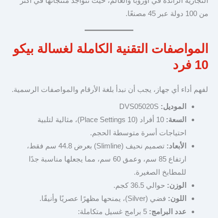
التجارية الرائدة في أوروبا والعالم، حيث تتواجد منتجاتها في أكثر
من 100 دولة عبر 45 مصنعًا.
المواصفات التقنية الكاملة لغسالة بيكو
10 فرد
لفهم أداء أي جهاز، يجب أن نبدأ بلغة الأرقام والمواصفات الرسمية.
الموديل:
DVS05020S
السعة:
10 أفراد (10 Place Settings)، مثالية لتلبية
احتياجات أسرة متوسطة الحجم.
الأبعاد:
تصميم نحيف (Slimline) بعرض 44.8 سم فقط،
ارتفاع 85 سم، وعمق 60 سم، مما يجعلها مناسبة جدًا
للمطابخ الصغيرة.
الوزن:
حوالي 36.5 كجم.
اللون:
فضي (Silver)، يمنحها مظهرًا عصريًا وأنيقًا.
عدد البرامج:
5 برامج غسيل متكاملة: