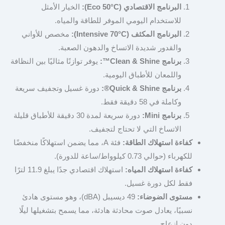
البرنامج الاقتصادي (Eco 50°C):
الخيار الأمثل
للاستخدام اليومي الموفر للطاقة والمياه.
البرنامج المكثف (Intensive 70°C):
مخصص للأواني
والقدور شديدة الاتساخ والدهون الصعبة.
برنامج Clean & Shine™:
يوفر توازنًا مثاليًا بين النظافة
واللمعان للأطباق اليومية.
برنامج Quick & Shine®:
دورة غسيل وتجفيف سريعة
وكاملة في 58 دقيقة فقط.
برنامج Mini:
دورة سريعة لمدة 30 دقيقة للأطباق قليلة
الاتساخ التي لا تحتاج لتجفيف.
كفاءة استهلاك الطاقة:
فئة A، مما يضمن استهلاكًا منخفضًا
للكهرباء (حوالي 0.73 كيلوواط/ساعة للدورة).
كفاءة استهلاك المياه:
استهلاك اقتصادي جدًا يبلغ 11.9 لترًا
فقط لكل دورة غسيل.
مستوى الضوضاء:
49 ديسيبل (dBA)، وهو مستوى هادئ
نسبيًا، يعادل صوت محادثة هادئة، مما يسمح بتشغيلها ليلًا
دون إزعاج.