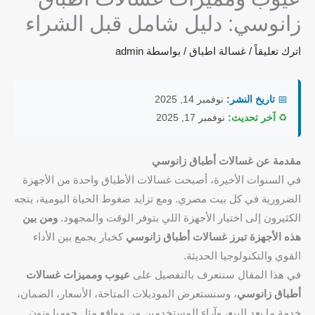
زانوسي: دليل شامل قبل الشراء
اترك تعليقاً
/
غسالة اطباق
/ بواسطة
admin
📅
تاريخ النشر:
نوفمبر 14, 2025
♻️
آخر تحديث:
نوفمبر 17, 2025
مقدمة عن غسالات أطباق زانوسي
في السنوات الأخيرة، أصبحت غسالات الأطباق واحدة من الأجهزة
الضرورية في كل بيت مصري. ومع تزايد ضغوط الحياة اليومية، يتجه
الكثيرون إلى اختيار الأجهزة اللي بتوفر الوقت والمجهود.
ومن بين
هذه الأجهزة تبرز غسالات أطباق زانوسي
كخيار يجمع بين الأداء
القوي والتكنولوجيا الحديثة.
في هذا المقال سنتعرف بالتفصيل على
عيوب ومميزات غسالات
أطباق زانوسي
، وسنستعرض الموديلات المتاحة، الأسعار، الضمان،
خدمة ما بعد البيع، وآراء المستخدمين من مواقع مثل جوميا ونون