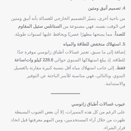
4. تصميم أنيق ومتين
من ناحية أخرى، يتميّز التصميم الخارجي للغسالة بأنه أنيق ومتين
في الوقت نفسه. فهي مصنوعة من
الستانلس ستيل المقاوم
للصدأ
، مما يمنحها مظهرًا عصريًا ويحافظ عليها لسنوات طويلة.
5. استهلاك منخفض للطاقة والمياه
إضافة إلى ما سبق، تعتبر غسالات أطباق زانوسي موفرة جدًا
للطاقة. إذ يبلغ استهلاكها السنوي حوالي
228.6 كيلو وات/ساعة
فقط
، إلى جانب استهلاك مياه أقل بنسبة كبيرة مقارنة بالغسيل
اليدوي. وبالتالي، فهي مناسبة للأسر الباحثة عن التوفير
والاستدامة.
عيوب غسالات أطباق زانوسي
على الرغم من كل هذه المميزات، إلا أن بعض العيوب البسيطة
ظهرت من خلال آراء المستخدمين، ومن المهم معرفتها قبل اتخاذ
قرار الشراء.