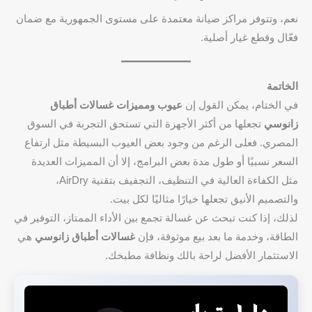
نعم، وتتوفر مراكز صيانة معتمدة على مستوى الجمهورية مع ضمان
فعّال وقطع غيار أصلية.
الخاتمة
في الختام، يمكن القول إن
عيوب ومميزات غسالات أطباق
زانوسي
تجعلها من أكثر الأجهزة التي تستحق التجربة في السوق
المصري. فعلى الرغم من وجود بعض العيوب البسيطة مثل ارتفاع
السعر نسبيًا أو طول مدة بعض البرامج، إلا أن المميزات العديدة
مثل الكفاءة العالية في التنظيف، التجفيف بتقنية AirDry،
والتصميم الأنيق تجعلها خيارًا مثاليًا لكل بيت.
لذلك، إذا كنت تبحث عن غسالة تجمع بين الأداء الممتاز، التوفير في
الطاقة، وخدمة ما بعد بيع موثوقة، فإن
غسالات أطباق زانوسي
هي
الاستثمار الأفضل لراحة بالك ونظافة مطبخك.