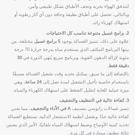
لتتدفق الهواء بحرية وتجف الأطباق بشكل طبيعي وآمن.
وبالتالي، تحصل على أطباق نظيفة وجافة دون أي آثار رطوبة أو
استهلاك كهرباء زائد.
2. برامج غسيل متنوعة تناسب كل الاحتياجات
علاوة على ذلك، تتميز الغسالة بوجود
5 برامج غسيل
مختلفة، من
بينها البرنامج المكثف الذي يستخدم مياه بدرجة حرارة 70 درجة
مئوية لإزالة الدهون القوية، وبرنامج سريع يُنهي الدورة في
30
دقيقة فقط
.
بالإضافة إلى ما سبق، يمكنكِ تحديد وقت تشغيل الغسالة مسبقًا
باستخدام خاصية تأجيل التشغيل لمدة تصل إلى
24 ساعة
، وهي
ميزة عملية للغاية لتقليل الضغط على استهلاك الكهرباء والمياه.
3. كفاءة عالية في التنظيف والتجفيف
تتميز غسالات زانوسي بتصنيف
A في الأداء والتجفيف
، مما يعني
كفاءة عالية جدًا. وبفضل أنظمة الاستشعار الذكية، تستطيع الغسالة
تحديد كمية الأوساخ وضبط استهلاك المياه تلقائيًا، الأمر الذي يضمن
نتائج تنظيف ممتازة في كل مرة.