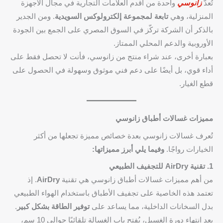
تُعدّ
زانوسي
واحدة من أقدم العلامات التجارية في مجال الأجهزة
المنزلية، وهي
تابعة لمجموعة إلكترولوكس السويدية
. ومن الجدير
بالذكر أن الشركة تركّز في السوق المصري على الجمع بين الجودة
الأوروبية والدعم المحلي الممتاز.
بعبارة أخرى، عند شراء منتج من زانوسي، فأنت لا تحصل فقط على
أداء قوي، بل أيضًا على دعم فني موثوق وسهولة في الحصول على
قطع الغيار.
مميزات غسالات أطباق زانوسي
تُعرف غسالات زانوسي بعدة خصائص مميزة تجعلها من أكثر
الخيارات رواجًا.
وفيما يلي أبرز مميزاتها:
1. تقنية AirDry للتجفيف الطبيعي
من أهم مميزات غسالات أطباق زانوسي هي تقنية
AirDry
. إذ
تعتمد هذه الخاصية على تجفيف الأطباق باستخدام الهواء الطبيعي
بدل السخانات الداخلية، مما يساعد على
توفير الطاقة بشكل كبير
.
بعد انتهاء دورة الغسيل، يُفتح باب الغسالة تلقائيًا حوالي 10 سم،