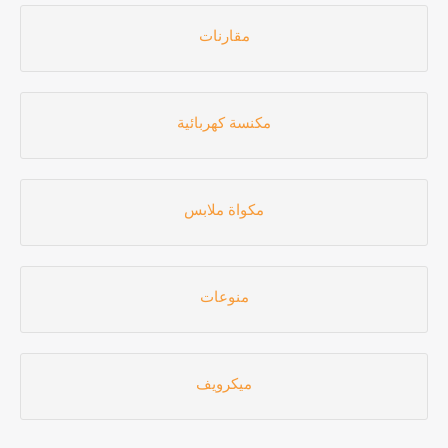
مقارنات
مكنسة كهربائية
مكواة ملابس
منوعات
ميكرويف