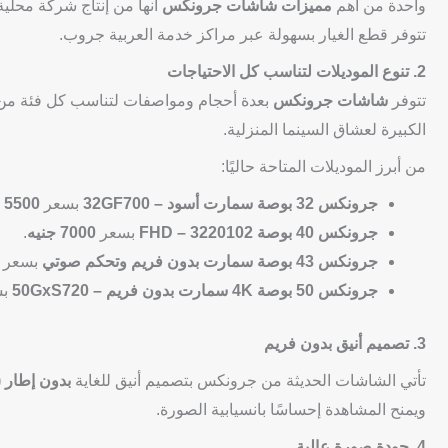
واحدة من أهم
مميزات شاشات جرونكس
أنها من إنتاج شركة محلية
تتوفر قطع الغيار بسهولة عبر مراكز خدمة العربية جروب.
2. تنوع الموديلات لتناسب كل الاحتياجات
تتوفر
شاشات جرونكس
بعدة أحجام ومواصفات لتناسب كل فئة من 
الكبيرة لعشاق السينما المنزلية.
من أبرز الموديلات المتاحة حاليًا:
جرونكس 32 بوصة سمارت أسود – 32GF700
بسعر
5500 جنيه
جرونكس 40 بوصة FHD – 3220102
بسعر
7000 جنيه
.
جرونكس 43 بوصة سمارت بدون فريم وتحكم صوتي
بسعر
جرونكس 50 بوصة 4K سمارت بدون فريم – 50GxS720
بس
3. تصميم أنيق بدون فريم
تأتي الشاشات الحديثة من جرونكس بتصميم أنيق للغاية
بدون إطار (
ويمنح المشاهدة إحساسًا بانسيابية الصورة.
4. جودة صورة عالية