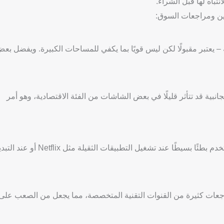
باه لها قبل الشراء.
ين ومراجعات السوق:
عض الموديلات – خاصة الأحجام الصغيرة مثل 32 بوصة – يعتبر مقبولًا لكن ليس قويًا بما يكفي للمساحات الكبيرة. ويفضل ب
جانبية قد تتأثر قليلًا في بعض الشاشات من الفئة الاقتصادية، وهو أمر
القديمة من جرونكس، قد يلاحظ المستخدم بطئًا بسيطًا عند تشغيل التطبيقات الثقيلة مثل etflix
 مراجعات كثيرة من القنوات التقنية المتخصصة، مما يجعل من الصعب على