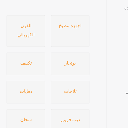
ه
اجهزة مطبخ
الفرن
الكهربائي
بوتجاز
تكييف
ثلاجات
دفايات
ي
ديب فريزر
سخان