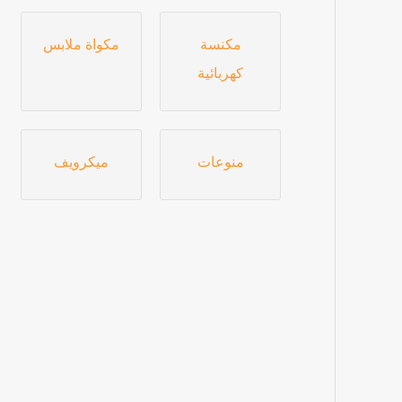
مكنسة
مكواة ملابس
كهربائية
منوعات
ميكرويف