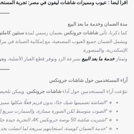
اقرا ايضا : عيوب ومميزات شاشات ليفون في مصر: تجربة المستخد
مدة الضمان وخدمة ما بعد البيع
كما ذكرنا، تأتي
شاشات جرونكس
بضمان رسمي لمدة
سنتين كاملتي
ويشمل الضمان جميع العيوب المصنعية، مع إمكانية الصيانة في مرا
الإسكندرية، والمنصورة.
وتمتاز
خدمة ما بعد البيع
بسرعة الرد وتوفر قطع الغيار الأصلية، وه
آراء المستخدمين حول شاشات جرونكس
تنوّعت آراء المستخدمين حول أداء
شاشات جرونكس
، ويمكن تلخيصه
🔹
“الشاشة تصميمها شيك جدًا، بدون فريم فعلًا شكلها مميز 
🔹
“الصوت متوسط لكن الصورة ممتازة، والسمارت سريع إلى
🔹
“اشتريت شاشة 50 بوصة جرونكس 4K، التجربة جيدة جدًا والسعر أقل بكتير من المنافسين.”
🔹
“خدمة الضمان كويسة، استجابتهم سريعة لما اتصلت بخدمة