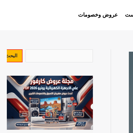
ست
عروض وخصومات
ا
البحث
ل
ب
ح
ث