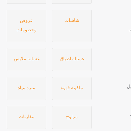
شاشات
عروض
عض
وخصومات
غسالة اطباق
غسالة ملابس
N أو عند التبديل
ماكينة قهوة
مبرد مياه
مراوح
مقارنات