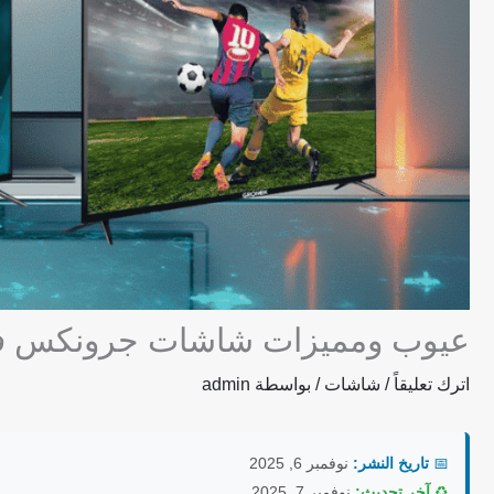
عيوب ومميزات شاشات جرونكس 
اترك تعليقاً
/
شاشات
/ بواسطة
admin
📅
تاريخ النشر:
نوفمبر 6, 2025
♻️
آخر تحديث:
نوفمبر 7, 2025