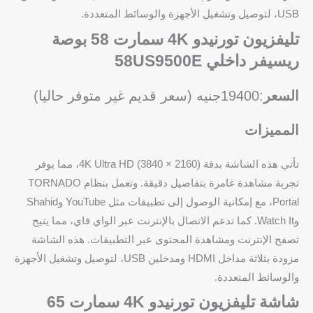
USB، لتوصيل وتشغيل الأجهزة والوسائط المتعددة.
تليفزيون تورنيدو 4K سمارت 58 بوصة
ريسيفر داخلي 58US9500E
السعر
:19400جنيه (سعر قديم غير متوفر حاليا)
المميزات
تأتي هذه الشاشة بدقة 4K Ultra HD (3840 × 2160)، مما يوفر
تجربة مشاهدة غامرة بتفاصيل دقيقة. وتعمل بنظام TORNADO
Portal، مع إمكانية الوصول إلى تطبيقات مثل YouTube وShahid
وWatch It. كما تدعم الاتصال بالإنترنت عبر الواي فاي، مما يتيح
تصفح الإنترنت ومشاهدة المحتوى عبر التطبيقات. هذه الشاشة
مزودة بثلاثة مداخل HDMI ومدخلين USB، لتوصيل وتشغيل الأجهزة
والوسائط المتعددة.
شاشة تليفزيون تورنيدو 4K سمارت 65