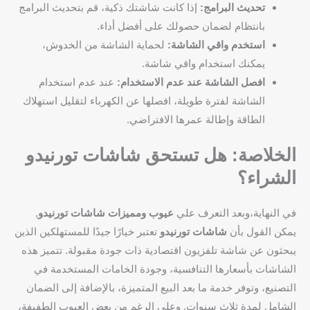
تحديث البرامج:
إذا كانت شاشتك ذكية، قم بتحديث البرامج
بانتظام لضمان حصولك على أفضل أداء.
استخدم واقي الشاشة:
لحماية الشاشة من الخدوش،
يمكنك استخدام واقي شاشة.
افصل الشاشة عند عدم الاستخدام:
عند عدم استخدام
الشاشة لفترة طويلة، افصلها عن الكهرباء لتقليل استهلاك
الطاقة وإطالة عمرها الافتراضي.
الخلاصة: هل تستحق شاشات تورنيدو
الشراء؟
في النهاية،وبعد التعرف علي
عيوب ومميزات شاشات تورنيدو
,
يمكن القول بأن
شاشات تورنيدو
تعتبر خيارًا جيدًا للمستهلكين الذين
يبحثون عن شاشة تلفزيون اقتصادية ذات جودة مقبولة. تتميز هذه
الشاشات بأسعارها التنافسية، وجودة الخامات المستخدمة في
التصنيع، وتوفر خدمة ما بعد البيع المتميزة، بالإضافة إلى الضمان
الشامل لمدة ثلاث سنوات. وعلى الرغم من بعض العيوب الطفيفة،