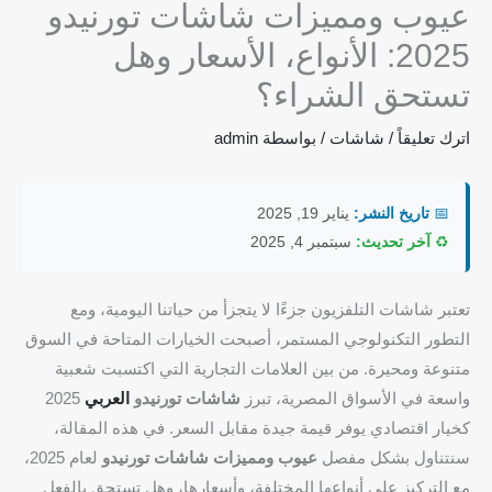
عيوب ومميزات شاشات تورنيدو
2025: الأنواع، الأسعار وهل
تستحق الشراء؟
اترك تعليقاً
/
شاشات
/ بواسطة
admin
📅
تاريخ النشر:
يناير 19, 2025
♻️
آخر تحديث:
سبتمبر 4, 2025
تعتبر شاشات التلفزيون جزءًا لا يتجزأ من حياتنا اليومية، ومع
التطور التكنولوجي المستمر، أصبحت الخيارات المتاحة في السوق
متنوعة ومحيرة. من بين العلامات التجارية التي اكتسبت شعبية
واسعة في الأسواق المصرية، تبرز
شاشات تورنيدو
العربي
2025
كخيار اقتصادي يوفر قيمة جيدة مقابل السعر. في هذه المقالة،
سنتناول بشكل مفصل
عيوب ومميزات شاشات تورنيدو
لعام 2025،
مع التركيز على أنواعها المختلفة، وأسعارها، وهل تستحق بالفعل