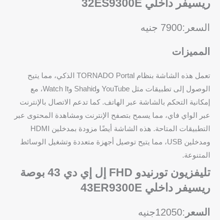
ريسيفر داخلي 32ES9300E
السعر:7900 جنيه
المميزات
تعمل هذه الشاشة بنظام TORNADO Portal الذكي، مما يتيح
الوصول إلى تطبيقات مثل YouTube وShahid وWatch It، مع
إمكانية التحكم بالشاشة عبر الهاتف. كما تدعم الاتصال بالإنترنت
عبر الواي فاي، مما يسمح بتصفح الإنترنت ومشاهدة المحتوى عبر
التطبيقات المتاحة. هذه الشاشة أيضًا مزودة بمدخلين HDMI
ومدخلين USB، مما يتيح توصيل أجهزة متعددة وتشغيل الوسائط
المتنوعة.
تليفزيون تورنيدو FHD إل إي دي 43 بوصة
ريسيفر داخلي 43ER9300E
السعر
:12050جنيه