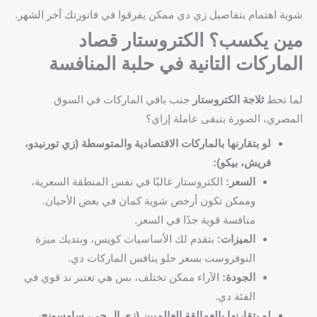
شوية اهتمام بتفاصيل زي دي ممكن يفرقوا في فاتورتك آخر الشهر.
مين يكسب؟ الكتروستار قصاد
الماركات التانية في حلبة المنافسة
لما تحط
ثلاجة الكتروستار
جنب باقي الماركات في السوق
المصري، الصورة بتبقى عاملة إزاي؟
لو بتقارنها بالماركات الاقتصادية والمتوسطة (زي تورنيدو،
فريش، بيكو):
السعر:
الكتروستار غالبًا في نفس المنطقة السعرية،
وممكن تكون أرخص شوية كمان في بعض الأحيان.
منافسة قوية جدًا في السعر.
الميزات:
بتقدم لك الأساسيات كويس، وبتديك ميزة
النوفروست بسعر حلو ينافس الماركات دي.
الجودة:
الآراء ممكن تختلف، بس هي تعتبر ند قوي في
الفئة دي.
لو بتقارنها بالعمالقة العالميين (زي إل جي، سامسونج،