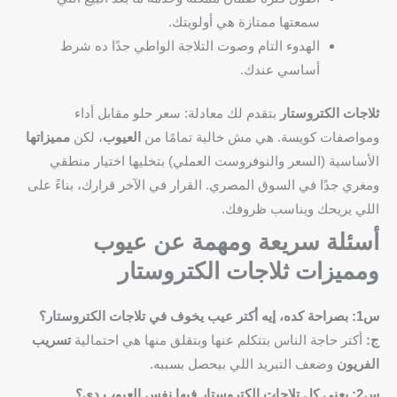
سمعتها ممتازة هي أولويتك.
الهدوء التام وصوت التلاجة الواطي جدًا ده شرط
أساسي عندك.
ثلاجات الكتروستار
بتقدم لك معادلة: سعر حلو مقابل أداء
ومواصفات كويسة. هي مش خالية تمامًا من
العيوب
، لكن
مميزاتها
الأساسية (السعر والنوفروست العملي) بتخليها اختيار منطقي
ومغري جدًا في السوق المصري. القرار في الآخر قرارك، بناءً على
اللي يريحك ويناسب ظروفك.
أسئلة سريعة ومهمة عن عيوب
ومميزات ثلاجات الكتروستار
س1: بصراحة كده، إيه أكتر عيب يخوف في تلاجات الكتروستار؟
ج:
أكتر حاجة الناس بتتكلم عنها وبتقلق منها هي احتمالية
تسريب
الفريون
وضعف التبريد اللي بيحصل بسببه.
س2: يعني كل تلاجات الكتروستار فيها نفس العيوب دي؟