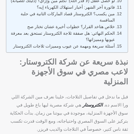
لو حصل عطل (لا قدر الله): تكلم مين وإزاي؟ (دليلك للصيانة)
فاتورة آخر الشهر: أخبار استهلاك الكهرباء إيه؟
مين يكسب؟ الكتروستار قصاد الماركات التانية في حلبة
المنافسة
خلاص هتاخد القرار؟ خطوات أخيرة عشان تختار صح
الحكم النهائي: هل صفقة ثلاجة الكتروستار تستحق بعد معرفة
عيوبها ومميزاتها؟
أسئلة سريعة ومهمة عن عيوب ومميزات ثلاجات الكتروستار
نبذة سريعة عن شركة الكتروستار:
لاعب مصري في سوق الأجهزة
المنزلية
قبل ما ندخل في تفاصيل التلاجات، خلينا نعرف مين الشركة اللي
ورا الاسم ده.
الكتروستار
هي شركة مصرية ليها باع طويل في
سوق الأجهزة المنزلية، موجودة في بيوتنا من زمان. بدأت الحكاية
بتركيز على السوق المصري واحتياجاته، ومع الوقت قدرت تكسب
ثقة ناس كتير، خصوصاً في التلاجات والديب فريزر.