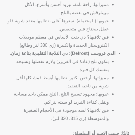
مميزاتها: راحة تامة، تبريد أحسن وأسرع، الأكل
مبيتلزقش في بعضه بالتلج.
عيوبها (المحتملة): سعرها أغلى، نظامها معقد شوية فلو
عطل بيحتاج فني متخصص.
فين تلاقيها؟ دي بقت الأساس في معظم موديلات
الكتروستار الجديدة والكبيرة (زي 330 لتر وطالع).
الدي فروست (Defrost): دي التلاجة التقليدية بتاعة زمان.
بتكون تلج (عادةً في الفريزر) ولازم تفصلها وتسيحه
بنفسك كل فترة.
مميزاتها: أرخص بكتير، نظامها أبسط فمشاكلها أقل
شوية من ناحية التعقيد.
عيوبها: مجهود تسييح التلج، التلج ممكن ياخد مساحة
ويقلل كفاءة التبريد لو سبته يتراكم.
فين تلاقيها؟ لسه موجودة في الأحجام الصغيرة
والمتوسطة (زي 315، 320 لتر).
ثانيًا: حسب الاسم أو السلسلة: