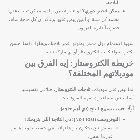
التلاجة.
ممكن فحص دوري؟
لو عايز تطمن زيادة، ممكن تجيب فني
معتمد كل سنة أو اتنين يبص عليها ويتأكد إن كل حاجة تمام،
خصوصاً دايرة الفريون.
شوية الاهتمام دول ممكن يطولوا عمر تلاجتك ويخلوا أداءها أحسن
بكتير، سواء كانت الكتروستار أو أي ماركة تانية.
خريطة الكتروستار: إيه الفرق بين
موديلاتهم المختلفة؟
لما تبص على موديلات
ثلاجات الكتروستار
، هتلاقي تقسيمتين
أساسيتين بيساعدوك تفهم الفروقات:
أولًا: حسب تسييح التلج (دي أهم حاجة):
النوفروست (No Frost): دي التلاجة اللي بتريحك!
مفيش تلج بيتكون جواها نهائيًا. هي بتسيحه لوحدها من
غير ما تحس.