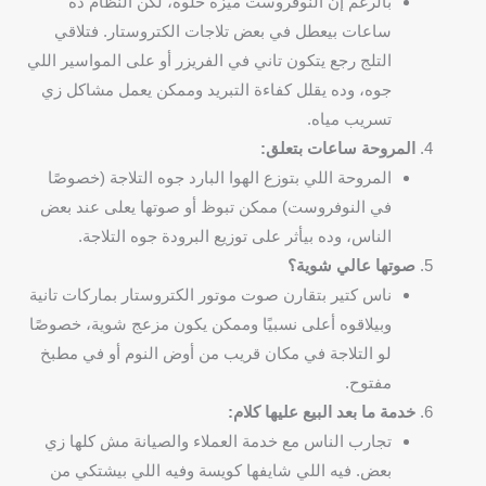
بالرغم إن النوفروست ميزة حلوة، لكن النظام ده
ساعات بيعطل في بعض تلاجات الكتروستار. فتلاقي
التلج رجع يتكون تاني في الفريزر أو على المواسير اللي
جوه، وده يقلل كفاءة التبريد وممكن يعمل مشاكل زي
تسريب مياه.
المروحة ساعات بتعلق:
المروحة اللي بتوزع الهوا البارد جوه التلاجة (خصوصًا
في النوفروست) ممكن تبوظ أو صوتها يعلى عند بعض
الناس، وده بيأثر على توزيع البرودة جوه التلاجة.
صوتها عالي شوية؟
ناس كتير بتقارن صوت موتور الكتروستار بماركات تانية
وبيلاقوه أعلى نسبيًا وممكن يكون مزعج شوية، خصوصًا
لو التلاجة في مكان قريب من أوض النوم أو في مطبخ
مفتوح.
خدمة ما بعد البيع عليها كلام:
تجارب الناس مع خدمة العملاء والصيانة مش كلها زي
بعض. فيه اللي شايفها كويسة وفيه اللي بيشتكي من