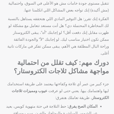
تتقبل مستوى جودة خامات مش هو الأعلى في السوق، واحتمالية
(مش أكيدة) إنك تواجه بعض المشاكل اللي اتكلمنا عنها.
الفكرة إنك تقرر: هل التوفير المادي اللي هتحققه يستاهل بالنسبة
لك المخاطرة المحتملة دي؟ هل أنت مستعد تتعامل مع مشكلة لو
ظهرت مقابل إنك دفعت أقل؟ لو إجابتك “أه”، يبقى الكتروستار
ممكن تكون اختيار مناسب ليك. لو إجابتك “لأ” والجودة الفائقة
وراحة البال المطلقة هي الأهم، يبقى ممكن تفكر في ماركات تانية
أغلى.
دورك مهم: كيف تقلل من احتمالية
مواجهة مشاكل ثلاجات الكتروستار؟
جزء كبير من عمر أي تلاجة وكفاءتها بيعتمد على طريقة استخدامك
ليها واهتمامك بيها. يعني حتى لو عرفت
عيوب ومميزات ثلاجات
الكتروستار
، طريقة تعاملك هتفرق:
المكان الصح يفرق:
حط التلاجة في حتة متهوية كويس، بعيد
عن الشمس المباشرة والبوتاجاز والفرن. سيب مسافة