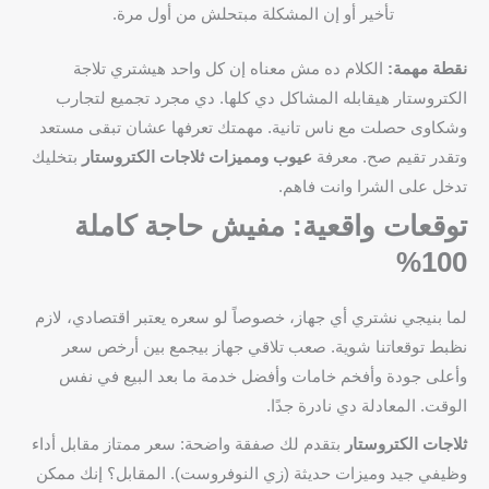
تأخير أو إن المشكلة مبتحلش من أول مرة.
نقطة مهمة:
الكلام ده مش معناه إن كل واحد هيشتري تلاجة
الكتروستار هيقابله المشاكل دي كلها. دي مجرد تجميع لتجارب
وشكاوى حصلت مع ناس تانية. مهمتك تعرفها عشان تبقى مستعد
وتقدر تقيم صح. معرفة
عيوب ومميزات ثلاجات الكتروستار
بتخليك
تدخل على الشرا وانت فاهم.
توقعات واقعية: مفيش حاجة كاملة
100%
لما بنيجي نشتري أي جهاز، خصوصاً لو سعره يعتبر اقتصادي، لازم
نظبط توقعاتنا شوية. صعب تلاقي جهاز بيجمع بين أرخص سعر
وأعلى جودة وأفخم خامات وأفضل خدمة ما بعد البيع في نفس
الوقت. المعادلة دي نادرة جدًا.
ثلاجات الكتروستار
بتقدم لك صفقة واضحة: سعر ممتاز مقابل أداء
وظيفي جيد وميزات حديثة (زي النوفروست). المقابل؟ إنك ممكن