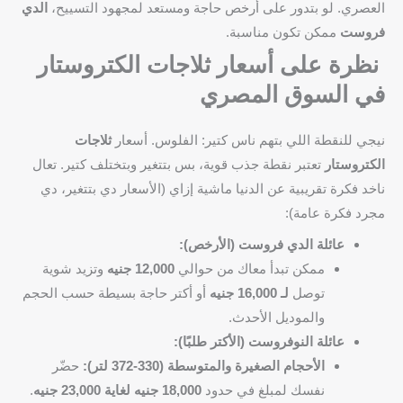
العصري. لو بتدور على أرخص حاجة ومستعد لمجهود التسييح،
الدي
فروست
ممكن تكون مناسبة.
نظرة على أسعار ثلاجات الكتروستار
في السوق المصري
نيجي للنقطة اللي بتهم ناس كتير: الفلوس. أسعار
ثلاجات
الكتروستار
تعتبر نقطة جذب قوية، بس بتتغير وبتختلف كتير. تعال
ناخد فكرة تقريبية عن الدنيا ماشية إزاي (الأسعار دي بتتغير، دي
مجرد فكرة عامة):
عائلة الدي فروست (الأرخص):
ممكن تبدأ معاك من حوالي
12,000 جنيه
وتزيد شوية
توصل
لـ 16,000 جنيه
أو أكتر حاجة بسيطة حسب الحجم
والموديل الأحدث.
عائلة النوفروست (الأكتر طلبًا):
الأحجام الصغيرة والمتوسطة (330-372 لتر):
حضّر
نفسك لمبلغ في حدود
18,000 جنيه لغاية 23,000 جنيه
.