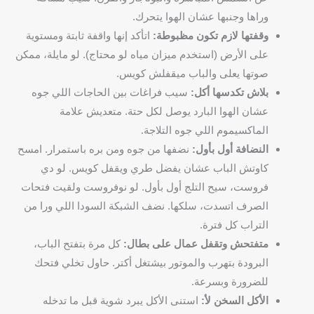
وراها وجنبها عشان الهوا يتحرك.
وقفتها لازم تكون مظبوطة:
اتأكد إنها واقفة ثابتة ومستوية
على الأرض (استخدم ميزان مياه لو محتاج). لو مايلة، ممكن
صوتها يعلى والباب ميقفلش كويس.
بلاش تكدسها أكل:
سيب فراغات بين الحاجات اللي جوه
عشان الهوا البارد يوصل لكل حتة. متعديش علامة
الماكسيموم اللي جوه التلاجة.
النضافة أول بأول:
نضفها من جوه ومن بره باستمرار. امسح
كاوتش الباب عشان يفضل طري ويقفل كويس. لو دي
فروست، سيح التلج أول بأول. لو نوفروست ولقيت فتحات
الصرف اتسدت، سلكها. نضف الشبكة السودا اللي ورا من
التراب كل فترة.
متفتحش وتقفل عمال على بطال:
كل مرة بتفتح الباب،
البرودة بتهرب والموتور بيشتغل أكتر. حاول تخلي فتحك
للضرورة وبسرعة.
الأكل السخن لأ:
استنى الأكل يبرد شوية قبل ما تدخله