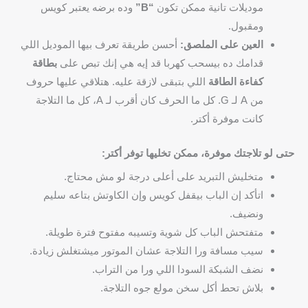
موديلات تانية ممكن تكون
“B”
وده برضه يعتبر كويس
ومقبول.
العين على الملصق:
أحسن طريقة تعرف بيها الموديل اللي
قدامك ده بيسحب كهربا قد إيه هي إنك تبص على
بطاقة
كفاءة الطاقة
اللي بتبقى لازقة عليه. هتلاقي عليها حروف
من A لـ G. كل ما الحرف كان أقرب لـ A، كل ما التلاجة
كانت موفرة أكتر.
حتى لو تلاجتك موفرة، ممكن تخليها توفر أكتر:
متخليش التبريد على أعلى درجة لو مش محتاج.
اتأكد إن الباب بيقفل كويس وإن الكاوتش بتاعه سليم
ونضيف.
متفتحش الباب كل شوية وتسيبه مفتوح فترة طويلة.
سيب مسافة ورا التلاجة عشان الموتور ميشتغلش زيادة.
نضف الشبكة السودا اللي ورا من التراب.
بلاش تحط أكل سخن مولع جوه التلاجة.