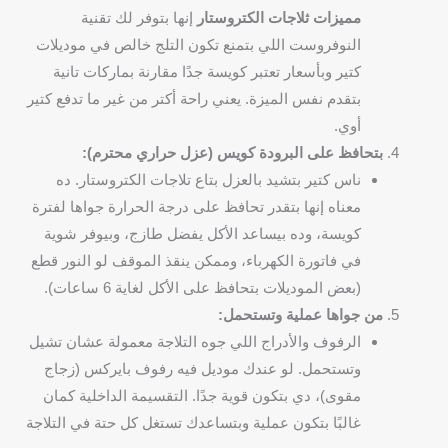
مميزات ثلاجات الكتروستار
إنها بتوفر لك تقنية
النوفروست اللي بتمنع تكون التلج خالص في موديلات
كتير وبأسعار تعتبر كويسة جدًا مقارنة بماركات تانية
بتقدم نفس الميزة. يعني راحة أكتر من غير ما تدفع كتير
أوي.
بتحافظ على البرودة كويس (عزل حراري محترم):
ناس كتير بتشيد بالعزل بتاع تلاجات الكتروستار. ده
معناه إنها بتقدر تحافظ على درجة الحرارة جواها لفترة
كويسة، وده بيساعد الأكل يفضل طازج، وبيوفر شوية
في فاتورة الكهرباء، وممكن ينقذ الموقف لو النور قطع
(بعض الموديلات بتحافظ على الأكل لغاية 6 ساعات).
من جواها عملية وتستحمل:
الرفوف والأدراج اللي جوه التلاجة معمولة عشان تشيل
وتستحمل. لو عندك موديل فيه رفوف بايركس (زجاج
مقوى)، دي بتكون قوية جدًا. التقسيمة الداخلية كمان
غالبًا بتكون عملية وبتساعدك تستغل كل حتة في التلاجة