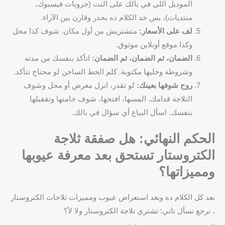
الموديل اللي في بالك على النت (جروبات فيسبوك،
منتديات)، بس خد الكلام ده بحذر وقارن بين الآراء.
لف على الأسعار:
متشتريش من أول مكان. شوف كذا محل
وكذا موقع أونلاين موثوق.
الضمان، ثم الضمان، ثم الضمان:
اتأكد بنفسك من مدته
وشروطه وخليها مكتوبة. كلم الخط الساخن لو محتاج تتأكد.
روح شوفها بعينك:
لو تقدر، انزل معرض أو محل وشوف
التلاجة قدامك. المسها، افتحها، شوف خامتها وتقفيلها
بنفسك. اسأل البياع أي سؤال في بالك.
الحكم النهائي: هل صفقة ثلاجة
الكتروستار تستحق بعد معرفة عيوبها
ومميزاتها؟
بعد كل الكلام ده وبعد استعراض عيوب ومميزات ثلاجات الكتروستار
، نرجع نسأل تاني: تشتري تلاجة الكتروستار ولا لأ؟