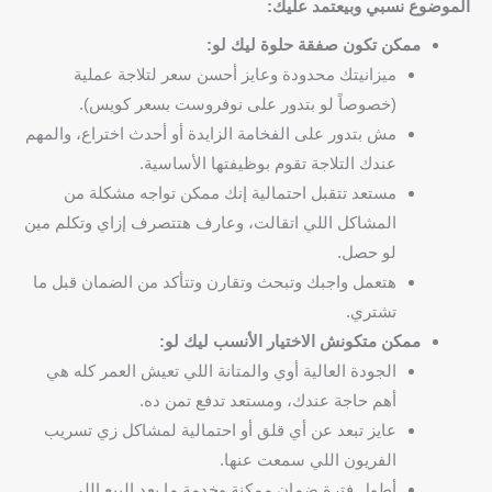
الموضوع نسبي وبيعتمد عليك:
ممكن تكون صفقة حلوة ليك لو:
ميزانيتك محدودة وعايز أحسن سعر لتلاجة عملية
(خصوصاً لو بتدور على نوفروست بسعر كويس).
مش بتدور على الفخامة الزايدة أو أحدث اختراع، والمهم
عندك التلاجة تقوم بوظيفتها الأساسية.
مستعد تتقبل احتمالية إنك ممكن تواجه مشكلة من
المشاكل اللي اتقالت، وعارف هتتصرف إزاي وتكلم مين
لو حصل.
هتعمل واجبك وتبحث وتقارن وتتأكد من الضمان قبل ما
تشتري.
ممكن متكونش الاختيار الأنسب ليك لو:
الجودة العالية أوي والمتانة اللي تعيش العمر كله هي
أهم حاجة عندك، ومستعد تدفع تمن ده.
عايز تبعد عن أي قلق أو احتمالية لمشاكل زي تسريب
الفريون اللي سمعت عنها.
أطول فترة ضمان ممكنة وخدمة ما بعد البيع اللي