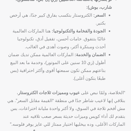
شارب، بوش):
السعر:
الكتروستار بتكسب بفارق كبير جدًا، هي أرخص
بكتير.
الجودة والفخامة والتكنولوجيا:
هنا الماركات العالمية
غالبًا بتتفوق. خامات أحسن، تقفيل أدق، تكنولوجيا
أحدث ومبتكرة أكتر، وصوت أهدى في الغالب.
الضمان والخدمة:
الماركات العالمية ممكن تديك ضمان
أطول (زي 10 سنين على الموتور)، وخدمة ما بعد البيع
بتاعتهم ممكن تكون سمعتها أقوى وأكثر احترافية (بس
طبعًا بتكون أغلى).
“الخلاصة، ولمّا نبص على
عيوب ومميزات ثلاجات الكتروستار
،
بنلاقي إنها لاعيب شاطر جدًا في منطقة “القيمة مقابل السعر”. هي
مش أفخم تلاجة في السوق، ولا أكتر واحدة مليانة اختراعات، بس
بتقدم لك أداء كويس وميزات حديثة بسعر صعب تلاقيه عند
الماركات الأغلى، وده بيخليها اختيار ممتاز للي عايز يوفر فلوسه.”