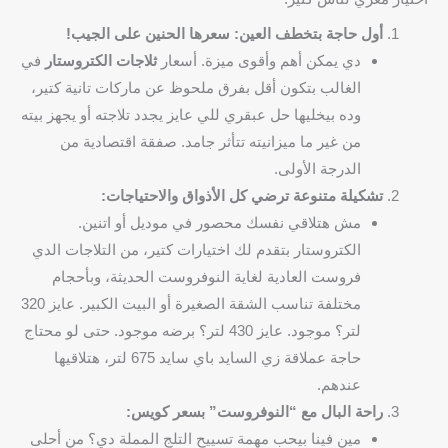
أول حاجة بتخطف العين: سعرها الحنين على الجيب!
دي يمكن أهم وأقوى ميزة. أسعار
ثلاجات الكتروستار
في
الغالب بتكون أقل بفرق ملحوظ عن ماركات تانية كتير،
وده بيخليها حل عبقري للي عايز يجدد تلاجته أو يجهز بيته
من غير ما ميزانيته تتأثر جامد. صفقة اقتصادية من
الدرجة الأولى.
تشكيلة متنوعة ترضي كل الأذواق والاحتياجات:
مش هتلاقي نفسك محصور في موديل أو اتنين.
الكتروستار بتقدم لك اختيارات كتير، من التلاجات الدي
فروست العادية لغاية النوفروست الحديثة، وبأحجام
مختلفة تناسب الشقة الصغيرة أو البيت الكبير. عايز 320
لتر؟ موجود. عايز 430 لتر؟ برضه موجود. حتى لو محتاج
حاجة عملاقة زي السايد باي سايد 675 لتر، هتلاقيها
عندهم.
راحة البال مع “النوفروست” بسعر كويس:
مين فينا بيحب مهمة تسييح التلج المملة دي؟ من أحلى