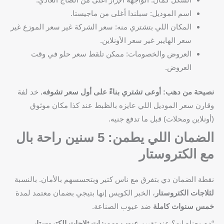
اسم الموديل: سبلندا أغلى من ماجيستا.
المكان اللي بتشتري منه: سعر الشركة غير سعر الموزع غير
سعر الهايبر غير سعر الأونلاين.
العروض والخصومات: ممكن تلقط سعر حلو في وقت
العروض.
نصيحة من دهب:
أوعى تشتري بناءً على أول سعر تشوفه.
خد لفة
وقارن سعر الموديل اللي عايزه بالظبط عند كذا مكان موثوق
(أونلاين ومحلات) قبل ما تدفع جنيه.
الضمان اللي يطمن: 5 سنين راحة بال
مع الكتروستار
نقطة الضمان دي بتفرق مع ناس كتير وبتحسسهم بالأمان. بالنسبة
لثلاجات الكتروستار
، الخبر الكويس إنها بتيجي بضمان معتمد لمدة
خمس سنوات كاملة
ضد عيوب الصناعة.
“ده معناه إيه؟ عند تقييم
عيوب ومميزات ثلاجات الكتروستار
،