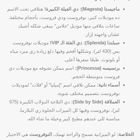
ماجيستا (Magesta): دي العيلة الكبيرة!
هتلاقي تحت الاسم
ده موديلات كتير، نوفروست ودي فروست، بأحجام مختلفة.
ساعات بتلاقي منها موديل “جلاس” بيبقى شكله أشيك
عشان واجهته إزاز.
سبلندا (Splenda): دي الفئة الـ VIP!
موديلات نوفروست
بس (430 لتر)، وشكلها أفخم وفيها دلع زيادة زي مبرد مياه
أو بلوتوث. طبعًا سعرها أعلى.
برنسيسه (Princessa):
اسم ممكن تشوفه مع موديلات دي
فروست متوسطة الحجم.
أسماء تانية:
ممكن تلاقي اسم “إميليا” أو “فلات” لموديلات
نوفروست بتصميم مختلف شوية.
العملاقة (Side by Side):
دي التلاجة الدولاب الكبيرة (675
لتر)، نوفروست وفيها كل الميزات الحلوة زي البلازما.
مناسبة للي عندهم مطبخ كبير وعيلة ما شاء الله.
الخلاصة:
لو الميزانية تسمح والراحة تهمك،
النوفروست
هي الاختيار