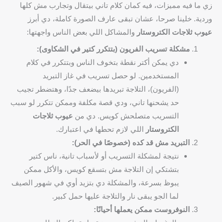
زي ما فيه مميزات، فيه كمان كلام تاني بيتقال وتجارب مش كلها
وردية. خلينا صرحا، عشان تبقى عارف الصورة كاملة، دي أبرز
عيوب ثلاجات الكتروستار
والمشاكل اللي بعض الناس واجهتها:
مشكلة تسريب الفريون (بتتكرر كتير في الشكاوى):
دي يمكن أكتر نقطة بتخوف الناس وبتتكرر في كلام
المستخدمين. لو حصل تسريب في غاز التبريد
(الفريون)، التلاجة تبريدها بيضعف جدًا، وهتضطر تجيب
حد يشحنها تاني، ودي قصة مكلفة وممكن تتكرر لو سبب
التسريب متصلحش كويس. دي من
عيوب ثلاجات
الكتروستار
اللي لازم تحطها في اعتبارك.
التبريد مش قد كده (خصوصًا في الحر):
نتيجة لمشكلة التسريب أو لأسباب تانية، ناس كتير
بتشتكي إن التلاجة مش بتسقع كويس، والأكل ممكن
يبوظ بسرعة، والمشكلة دي بتزيد أوي في شهور الصيف
لما الجو يبقى نار والتلاجة عليها حمل كبير.
النوفروست ممكن يعملها أحيانًا: