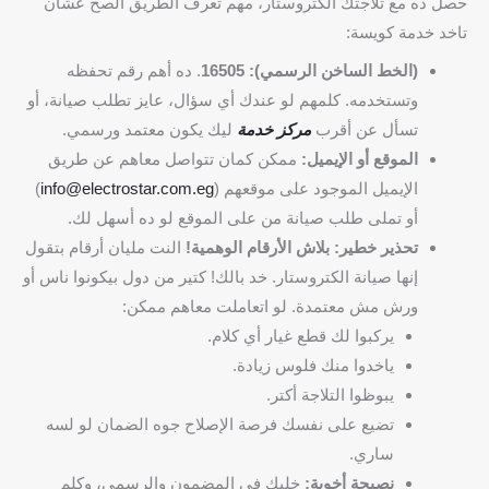
حصل ده مع تلاجتك الكتروستار، مهم تعرف الطريق الصح عشان
تاخد خدمة كويسة:
(الخط الساخن الرسمي): 16505
. ده أهم رقم تحفظه
وتستخدمه. كلمهم لو عندك أي سؤال، عايز تطلب صيانة، أو
تسأل عن أقرب
مركز خدمة
ليك يكون معتمد ورسمي.
الموقع أو الإيميل:
ممكن كمان تتواصل معاهم عن طريق
الإيميل الموجود على موقعهم (
info@electrostar.com.eg
)
أو تملى طلب صيانة من على الموقع لو ده أسهل لك.
تحذير خطير: بلاش الأرقام الوهمية!
النت مليان أرقام بتقول
إنها صيانة الكتروستار. خد بالك! كتير من دول بيكونوا ناس أو
ورش مش معتمدة. لو اتعاملت معاهم ممكن:
يركبوا لك قطع غيار أي كلام.
ياخدوا منك فلوس زيادة.
يبوظوا التلاجة أكتر.
تضيع على نفسك فرصة الإصلاح جوه الضمان لو لسه
ساري.
نصيحة أخوية:
خليك في المضمون والرسمي، وكلم