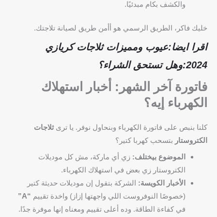
والكشف بكام مبدئيًا.
خليك فاكر، الطريق الرسمي هو أأمن طريق لصيانة تلاجتك.
اقرا ايضا:عيوب ومميزات ثلاجات كريازي
2024:وهل تستحق الشراء؟
فاتورة آخر الشهر: أخبار استهلاك
الكهرباء إيه؟
كلنا بنبص على فاتورة الكهرباء وبنحاول نوفر. يا ترى
ثلاجات
الكتروستار
بتسحب كهربا كتير؟
الموضوع بيختلف:
زي أي ماركة، مش كل موديلات
الكتروستار زي بعض في استهلاك الكهرباء.
الأخبار الكويسة:
الشركة بتقول إن موديلات حديثة كتير
(خصوصًا النوفروست اللي واجهتها إزاز) واخدة تقييم
“A”
في كفاءة الطاقة. وده أعلى تقييم ومعناه إنها موفرة جدًا.