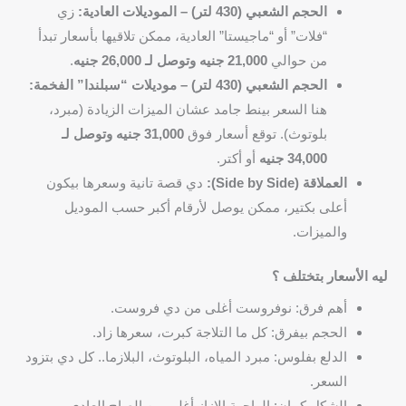
الحجم الشعبي (430 لتر) – الموديلات العادية:
زي
“فلات” أو “ماجيستا” العادية، ممكن تلاقيها بأسعار تبدأ
من حوالي
21,000 جنيه وتوصل لـ 26,000 جنيه
.
الحجم الشعبي (430 لتر) – موديلات “سبلندا” الفخمة:
هنا السعر بينط جامد عشان الميزات الزيادة (مبرد،
بلوتوث). توقع أسعار فوق
31,000 جنيه وتوصل لـ
34,000 جنيه
أو أكتر.
العملاقة (Side by Side):
دي قصة تانية وسعرها بيكون
أعلى بكتير، ممكن يوصل لأرقام أكبر حسب الموديل
والميزات.
ليه الأسعار بتختلف ؟
أهم فرق: نوفروست أغلى من دي فروست.
الحجم بيفرق: كل ما التلاجة كبرت، سعرها زاد.
الدلع بفلوس: مبرد المياه، البلوتوث، البلازما.. كل دي بتزود
السعر.
الشكل كمان: الواجهة الإزاز أغلى من الصاج العادي.