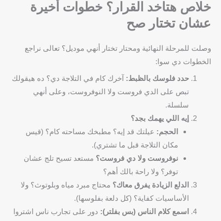
خلاص هتاخد القرار؟ خطوات أخيرة
عشان تختار صح
وصلت للمرحلة النهائية ومحتار تختار أنهي موديل؟ تعالى نراجع
الخطوات دي سوا:
حدد فلوسك بالظبط:
آخرك كام في التلاجة دي؟ ده هيقولك
تبص على الدي فروست ولا النوفروست، وعلى أنهي
سلسلة.
إيه اللي يهمك بجد؟
الحجم:
عيلتك قد إيه؟ مطبخك مساحته كام؟ (قيس
مكان التلاجة قبل ما تشتري).
نوفروست ولا دي فروست؟
مستعد تسيح تلج عشان
توفر؟ ولا راحة بالك أهم؟
الدلع الزيادة يفرق معاك؟
محتاج مبرد مياه وبلوتوث؟ ولا
الأساسيات كفاية؟ (كل دلعة بفلوسها).
اسمع كلام الناس (بس بفلتر):
دور على تجارب ناس اشتروا