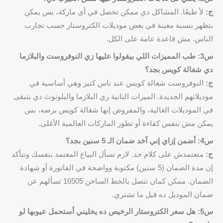
ج:
لأ طبعًا. المشاكل دي ممكن تحصل في أي ماركة، بس يمكن
بتظهر بنسبة معينة في بعض موديلات الكتروستار حسب تجارب
الناس. مش قاعدة عامة على الكل.
س3: طب المميزات اللي بيقولوا عليها زي النوفروست والبلازما
دي شغالة كويس بجد؟
ج:
النوفروست شغالة كويس عند ناس كتير وهي أساسية في
موديلاتهم الجديدة. الميزات التانية زي البلازما والبلوتوث دي بتبقى
في الموديلات الغالية، والمفروض إنها شغالة كويس برضه، بس
يمكن مش بنفس كفاءة أو تطور الماركات العالمية الأغلى.
س4: أضمن إزاي إني آخد ضمان الـ 5 سنين بجد؟
ج:
متعتمدش على كلام حد. لازم تسأل البياع المعتمد بنفسك وتتأكد
إن مدة الضمان (5 سنين) مكتوبة وواضحة في الفاتورة أو شهادة
الضمان. ممكن كمان تتصل بالخط الساخن 16505 تسألهم عن
ضمان الموديل ده قبل ما تشتري.
س5: هل سعر الكتروستار الرخيص ده يخليني أستحمل عيوبها لو