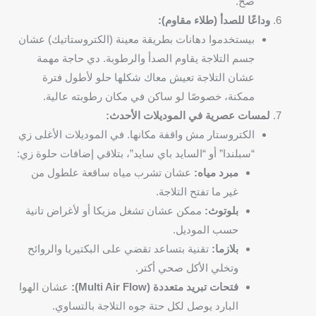
صح.
وداعًا للصدأ (طلاء مقاوم):
بيستخدموا دهانات بطريقة معينة (الكتروستاتيك) عشان
جسم التلاجة يقاوم الصدأ والرطوبة. دي حاجة مهمة
عشان التلاجة تعيش معاك شكلها حلو لأطول فترة
ممكنة، خصوصًا لو ساكن في مكان رطوبته عالية.
لمسات عصرية في الموديلات الأحدث:
الكتروستار مش واقفة مكانها. في الموديلات الأغلى زي
“سبلندا” أو “السايد باي سايد”، بتلاقي إضافات حلوة زي:
مبرد مياه:
عشان تشرب مياه ساقعة علطول من
غير ما تفتح التلاجة.
بلوتوث:
ممكن عشان تشغل مزيكا أو لأغراض تانية
حسب الموديل.
بلازما:
تقنية بتساعد تقضي على البكتيريا والروائح
وتخلي الأكل صحي أكتر.
فتحات تبريد متعددة (Multi Air Flow):
عشان الهوا
البارد يوصل لكل حتة جوه التلاجة بالتساوي.