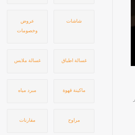
شاشات
عروض
وخصومات
غسالة اطباق
غسالة ملابس
ماكينة قهوة
مبرد مياه
، فريزر
ع
مراوح
مقارنات