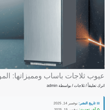
عيوب ثلاجات باساب ومميزاتها: الم
اترك تعليقاً
/
ثلاجات
/ بواسطة
admin
📅
تاريخ النشر:
نوفمبر 14, 2025
♻️
آخر تحديث:
نوفمبر 15, 2025