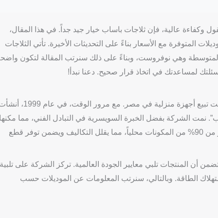
ول وكفاءة عالية، فإن ثلاجات باساب خيار جيد جداً. في هذا المقال،
يلات المتوفرة مع الأسعار بناءً على التحديثات الأخيرة. تأتي الثلاجات
ة المتوسطة وهي نوفروست، وبناءً على ذلك سنرتب المقالة لتكون واضح
لتك لمساعدتك في اتخاذ قرار صحيح. دعنا نبدأ!
بدأت القصة مع شركة تريدكو الصياد في أوائل السبعينيات، حيث كانت تبيع أجهزة منزلية في مصر. مع مرور الوقت، في عام 1999
اب”. نمت الشركة بفضل الخبرة السويسرية في التبادل الفني، مما مكنها
من تقديم منتجات عالية الجودة بسعر منافس. اليوم، يتم تصنيع أكثر من 90% من المكونات محلياً، مما يقلل التكاليف ويضمن توفر قطع
الدولية مثل CE وISO 9001 وSASO، التي تضمن أن المنتجات تلبي معايير الجودة العالمية. تركز الشركة على تلبية
استهلاك الطاقة. وبالتالي، سنرتب المعلومات عن الموديلات حسب