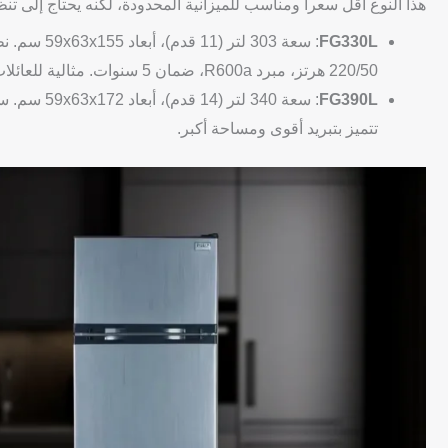
هذا النوع أقل سعراً ومناسب للميزانية المحدودة، لكنه يحتاج إلى تن
FG330L
220/50 هرتز، مبرد R600a، ضمان 5 سنوات. مثالية للعائلات الصغيرة.
FG390L
تتميز بتبريد أقوى ومساحة أكبر.