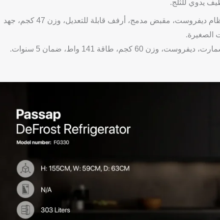
ظيف يدوي للثلج.
: سعة 303 لتر (11 قدم)، أبعاد 59x63x155 سم. نظام ديفروست، مقبض مدمج، أرفف قابلة للتعديل، وزن 47 كجم، جهد
: سعة 340 لتر (14 قدم)، أبعاد 59x63x172 سم. سمارت، ديفروست، وزن 60 كجم، طاقة 141 واط، ضمان 5 سنوات.