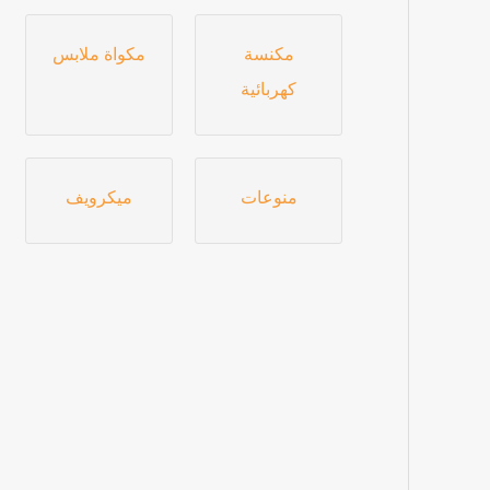
مكنسة
مكواة ملابس
كهربائية
منوعات
ميكرويف