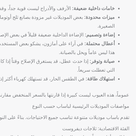
خامات داخلية ضعيفة:
الأرفف والأدراج ليست قوية جداً، وقد 
ميزات محدودة:
بعض الموديلات غير مزودة بصانع ثلج أوتوما
الصغيرة.
إضاءة وتصميم:
الإضاءة الداخلية ضعيفة قليلاً في بعض الإص
أعطال محتملة:
في آراء على أمازون، يشكو بعض المستخدمين 
هذا ليس عاماً ويحل بالصيانة.
صيانة وتوفر:
إذا حدث عطل، قد يستغرق الإصلاح وقتاً إذا كان
التي تعطلت سريعاً.
استهلاك طاقة:
في الطقس الحار، قد تستهلك كهرباء أكثر إذا
عموماً، هذه العيوب ليست كبيرة إذا قارنتها بالسعر المنخفض مقارنة 
مواصفات الموديلات الرئيسية لباساب حسب النوع
تقدم باساب موديلات متنوعة تناسب جميع الاحتياجات. بناءً على الن
الفئة الاقتصادية: ثلاجات ديفروست