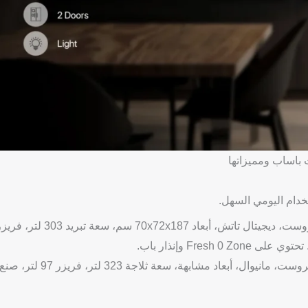
باساب ومميزاتها
تخدام اليومي السهل.
: سعة 451 لتر (20 قدم)، نوفروست، ديجيتال تاتش، أبعاد 70x72x187 سم، سعة تبريد 303 لتر
: سعة 420 لتر (18 قدم)، نوفروست، مانيوال، أبعاد مشابهة، سعة ثلاجة 323 لتر، فريزر 97 لتر، صن