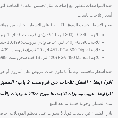
هذه المواصفات تتطور مع إضافات مثل تحسين الكفاءة الطاقية لتوفير
أسعار ثلاجات باساب
تتغير الأسعار حسب السوق، لكن بناءً على الأسعار الحالية من مواقع مثل passapshop.com وpricena، إليك 
ثلاجة FG330L (303 لتر، 11 قدم)دي فروست: 11,499 جنيه مصري
ثلاجة FG390L (340 لتر، 14 قدم)دي فروست: 13,499 جنيه
ثلاجة FGV 500 Digital (451 لتر، 20 قدم)نوفروست: 26,499 جنيه
ثلاجة FGV 480 Manual (420 لتر، 18 قدم)نوفروست: 23,999 جنيه
هذه أسعار تنافسية، وغالباً ما تكون هناك عروض على أمازون أو ج
اقرا ايضا : افضل ثلاجات دي فروست 2 باب: المميزات والعيوب
اقرا ايضا : عيوب ومميزات ثلاجات هامبورج 2025: الموديلات والأسعار – دليل شامل
مدة الضمان وجودة خدمة ما بعد البيع
يأتي الضمان في باساب قوياً، 5 سنوات على م