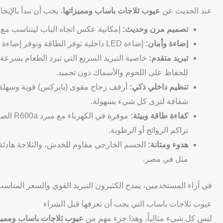
عند الحديث عن
عيوب ثلاجات باساب ومميزاتها
، يجب أن نبدأ بالإيج
تصميم مرن وحديث:
إمكانية عكس اتجاه الباب ليتناسب مع
إضاءة وأمان:
إضاءة LED داخلية توفر الطاقة وتوفر إضاءة جيدة، وإنذار لفتح الباب لتجنب نسيانه مفتوحاً وفقدان البرودة.
تبريد متقدم:
للحفاظ على اللحوم والأسماك دون تجميد.
تنظيم داخلي ذكي:
أرفف زجاج مقوى (بايركس) قوية وسهلة 
شفافة لترى كل شيء بسهولة.
كفاءة طاقة وبيئة:
تراكم الروائح أو الرطوبة.
هدوء ومتانة:
الجسم الخارجي مقاوم للخدش، والثلاجة هادئة ل
مثل في مصر.
في آراء المستخدمين، يمدح الكثيرون التبريد القوي والسعر المناسب، م
عيوب ثلاجات باساب التي يجب أن تعرفها قبل الشراء
ليس كل شيء مثالياً، وهذا جزء مهم من
عيوب ثلاجات باساب ومميزا