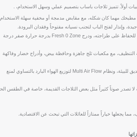
ابيات أولاً. تتميز ثلاجات باساب بتصميم عملي وسهل الاستخدام، .
 مطبخك مهما كان شكله، مع مقابض مدمجة أو مخفية سهلة الاستخدام.
خاصية التبريد السريع التي تبرد الطعام بسرعة للحفاظ على طزاجته، ودرج Fresh 0 Zone بدرجة حرارة صفر درجة
التنظيف، مع مكعبات ثلج جاهزة وحافظة بيض، وأدراج خضار وفاكهة
موفرة في الكهرباء مع مبرد R600a الصديق للبيئة، ونظام Multi Air Flow لتوزيع الهواء البارد بالتساوي لمنع
ا تصدر صوتاً كثيراً مثل بعض الثلاجات القديمة، خاصة في الطقس الحا
ما يجعلها خياراً ممتازاً للعائلات التي تبحث عن الاقتصادية.
تها