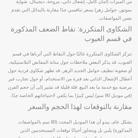
من الميزات (أمان كامل، إشعال ذاتي، مروحة، ديجيتال، شواية
بموتور، حوامل زهر) بسعر تنافسي جدًا مقارنة بالبدائل التي تقدم
نفس المواصفات.
الشكاوى المتكررة: نقاط الضعف المذكورة
في قسم العيوب
تتركز الشكاوى المتكررة غالبًا حول النقاط التي أثرناها في قسم
العيوب. قد يذكر البعض ملاحظات حول متانة المقابض البلاستيكية،
أو صعوبة تنظيف حوامل الحديد الزهر. قد تظهر شكاوى فردية حول
أعطال الإشعال الذاتي بعد فترة من الاستخدام، أو حول تجارب غير
مرضية مع خدمة ما بعد البيع. قلة قليلة قد تشير إلى أن حجم الفرن
(في موديل 80 سم) ليس كبيرًا بما يكفي لاحتياجاتهم الخاصة جدًا.
مقارنة بالتوقعات لهذا الحجم والسعر
بشكل عام، يبدو أن هذا الموديل المحدد (80 سم بالمواصفات
المذكورة) يلبي بل ويتجاوز أحيانًا توقعات المستخدمين الذين