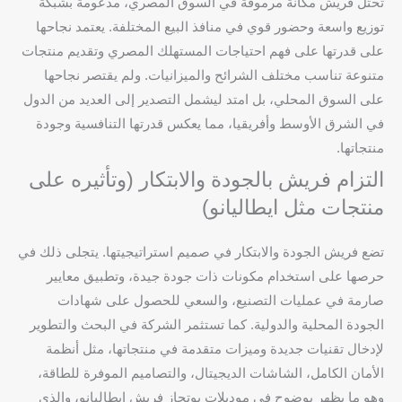
تحتل فريش مكانة مرموقة في السوق المصري، مدعومة بشبكة
توزيع واسعة وحضور قوي في منافذ البيع المختلفة. يعتمد نجاحها
على قدرتها على فهم احتياجات المستهلك المصري وتقديم منتجات
متنوعة تناسب مختلف الشرائح والميزانيات. ولم يقتصر نجاحها
على السوق المحلي، بل امتد ليشمل التصدير إلى العديد من الدول
في الشرق الأوسط وأفريقيا، مما يعكس قدرتها التنافسية وجودة
منتجاتها.
التزام فريش بالجودة والابتكار (وتأثيره على
منتجات مثل ايطاليانو)
تضع فريش الجودة والابتكار في صميم استراتيجيتها. يتجلى ذلك في
حرصها على استخدام مكونات ذات جودة جيدة، وتطبيق معايير
صارمة في عمليات التصنيع، والسعي للحصول على شهادات
الجودة المحلية والدولية. كما تستثمر الشركة في البحث والتطوير
لإدخال تقنيات جديدة وميزات متقدمة في منتجاتها، مثل أنظمة
الأمان الكامل، الشاشات الديجيتال، والتصاميم الموفرة للطاقة،
وهو ما يظهر بوضوح في موديلات بوتجاز فريش ايطاليانو، والذي