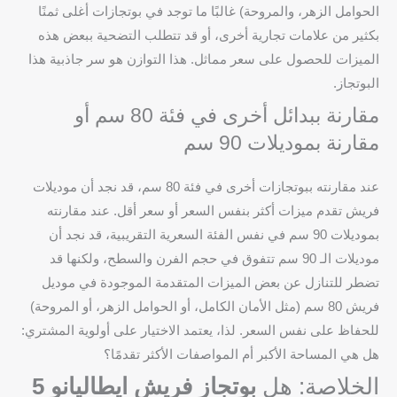
الحوامل الزهر، والمروحة) غالبًا ما توجد في بوتجازات أغلى ثمنًا
بكثير من علامات تجارية أخرى، أو قد تتطلب التضحية ببعض هذه
الميزات للحصول على سعر مماثل. هذا التوازن هو سر جاذبية هذا
البوتجاز.
مقارنة ببدائل أخرى في فئة 80 سم أو
مقارنة بموديلات 90 سم
عند مقارنته ببوتجازات أخرى في فئة 80 سم، قد نجد أن موديلات
فريش تقدم ميزات أكثر بنفس السعر أو سعر أقل. عند مقارنته
بموديلات 90 سم في نفس الفئة السعرية التقريبية، قد نجد أن
موديلات الـ 90 سم تتفوق في حجم الفرن والسطح، ولكنها قد
تضطر للتنازل عن بعض الميزات المتقدمة الموجودة في موديل
فريش 80 سم (مثل الأمان الكامل، أو الحوامل الزهر، أو المروحة)
للحفاظ على نفس السعر. لذا، يعتمد الاختيار على أولوية المشتري:
هل هي المساحة الأكبر أم المواصفات الأكثر تقدمًا؟
الخلاصة: هل
بوتجاز فريش ايطاليانو 5