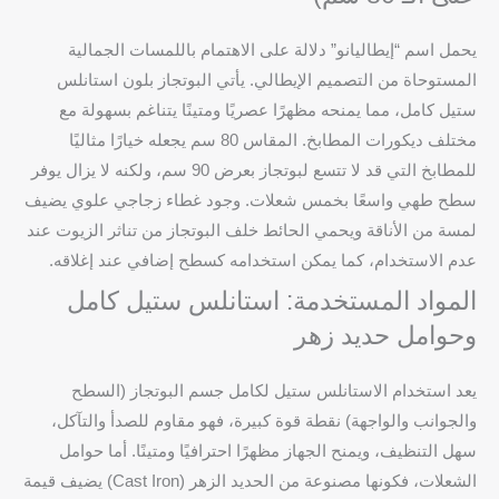
يحمل اسم “إيطاليانو” دلالة على الاهتمام باللمسات الجمالية
المستوحاة من التصميم الإيطالي. يأتي البوتجاز بلون استانلس
ستيل كامل، مما يمنحه مظهرًا عصريًا ومتينًا يتناغم بسهولة مع
مختلف ديكورات المطابخ. المقاس 80 سم يجعله خيارًا مثاليًا
للمطابخ التي قد لا تتسع لبوتجاز بعرض 90 سم، ولكنه لا يزال يوفر
سطح طهي واسعًا بخمس شعلات. وجود غطاء زجاجي علوي يضيف
لمسة من الأناقة ويحمي الحائط خلف البوتجاز من تناثر الزيوت عند
عدم الاستخدام، كما يمكن استخدامه كسطح إضافي عند إغلاقه.
المواد المستخدمة: استانلس ستيل كامل
وحوامل حديد زهر
يعد استخدام الاستانلس ستيل لكامل جسم البوتجاز (السطح
والجوانب والواجهة) نقطة قوة كبيرة، فهو مقاوم للصدأ والتآكل،
سهل التنظيف، ويمنح الجهاز مظهرًا احترافيًا ومتينًا. أما حوامل
الشعلات، فكونها مصنوعة من الحديد الزهر (Cast Iron) يضيف قيمة