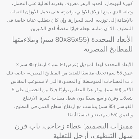
كبيرة للبوتجاز. الحديد الزهر معروف بقدرته العالية على التحمل،
وثباته الذي يمنع انزلاق الأواني، وقدرته على تحمل الأوزان الثقيلة،
بالإضافة إلى توزيعه الجيد للحرارة. وإن كان يتطلب عناية خاصة في
التنظيف، إلا أن متانته تجعله خيارًا مفضلًا لدى الكثيرين.
الأبعاد المحددة (80x85x55 سم) وملاءمتها
للمطابخ المصرية
الأبعاد المحددة لهذا الموديل (عرض 80 سم × ارتفاع 85 سم ×
عمق 55 سم) تجعله مناسبًا للعديد من المطابخ المصرية، خاصة تلك
ذات المساحات المتوسطة أو المحدودة التي لا تستوعب المقاس
الأكبر (90 سم). يوفر هذا المقاس توازنًا جيدًا بين الحصول على 5
شعلات وفرن واسع نسبيًا دون شغل مساحة كبيرة. الارتفاع
القياسي (85 سم) يتناسب مع ارتفاع أسطح العمل في المطبخ،
والعمق (55 سم) يعتبر قياسيًا أيضًا.
مميزات التصميم: غطاء زجاجي، باب فرن
سهل التنظيف، أرجل للتعلية