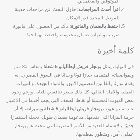
الموثوقين والمعتمدين.
اقرأ أحدث المراجعات:
حاول البحث عن مراجعات حديثة
للموديل المحدد قدر الإمكان.
احتفظ بالضمان والفاتورة:
تأكد من الحصول على فاتورة
ضريبية وشهادة ضمان مختومة، واحتفظ بهما جيدًا.
كلمة أخيرة
في النهاية، يمثل
بوتجاز فريش ايطاليانو 5 شعلة
بمقاس 80 سم
وبمواصفاته المتقدمة خيارًا قويًا وجذابًا في السوق المصري. إنه
يقدم توازنًا رائعًا بين التصميم الأنيق، والمواد الجيدة، والميزات
العملية والأمان العالي، كل ذلك بسعر تنافسي للغاية. ورغم وجود
بعض العيوب المحتملة أو نقاط الضعف التي يجب أخذها في الاعتبار
عند تقييم
عيوب بوتجاز فريش ايطاليانو 5 شعلة ومميزاته
، إلا أن
حزمة المزايا التي يقدمها، مدعومة بضمان طويل، تجعله استثمارًا
جديرًا بالاهتمام للعديد من الأسر المصرية التي تبحث عن بوتجاز
عملي، آمن، ومتطور لمطبخها.