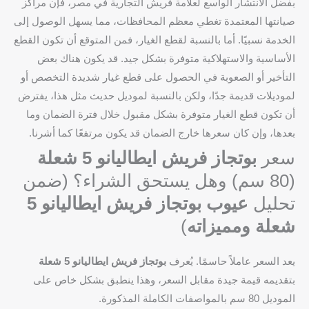
بفضل الانتشار الواسع لعلامة فريش التجارية في مصر، فإن مراكز
صيانتها المعتمدة تغطي معظم المحافظات، مما يسهل الوصول إلى
الخدمة نسبيًا. أما بالنسبة لقطع الغيار، فمن المتوقع أن تكون القطع
الأساسية والاستهلاكية متوفرة بشكل جيد. قد يكون هناك بعض
التأخير أو الصعوبة في الحصول على قطع غيار شديدة التخصص أو
لموديلات قديمة جدًا، ولكن بالنسبة لموديل حديث مثل هذا، يفترض
أن تكون قطع الغيار متوفرة بشكل مقبول خلال فترة الضمان وما
بعدها، وإن كان سعرها خارج الضمان قد يكون مرتفعًا كما أشرنا.
سعر
بوتجاز فريش ايطاليانو 5 شعلة
(80 سم) وهل يستحق الشراء؟ (ضمن
تحليل
عيوب بوتجاز فريش ايطاليانو 5
شعلة ومميزاته
)
يعد السعر عاملاً حاسمًا. يُعرف
بوتجاز فريش ايطاليانو 5 شعلة
بتقديمه قيمة جيدة مقابل السعر، وهذا ينطبق بشكل خاص على
الموديل 80 سم بالمواصفات الكاملة المذكورة.