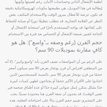
أنظمة الإشعال الذاتي وحساسات الأمان، رغم أهميتها وكونها
إيطالية في هذا الموديل، هي بطبيعتها مكونات كهروميكانيكية دقيقة
قد تكون عرضة للأعطال بمرور الوقت والاستخدام المكثف، بغض
النظر عن العلامة التجارية. قد تتطلب تنظيفًا دوريًا أو صيانة للحفاظ
على كفاءتها. قد يواجه المستخدم تأخرًا في استجابة الإشعال أو
الحاجة لتغيير شمعة الإشعال أو الحساس بعد فترة من الاستخدام.
حجم الفرن (رغم وصفه بـ”واسع”): هل هو
كافٍ مقارنة بموديلات 90 سم؟
على الرغم من أن المواصفات تصف الفرن بأنه “واسع وكبير”، إلا أنه
من المنطقي افتراض أن فرن بوتجاز بعرض 80 سم سيكون أصغر
حجمًا من فرن بوتجاز بعرض 90 سم. بالنسبة للمستخدمين الذين
اعتادوا على الأفران الأكبر حجمًا أو يحتاجون لطهي كميات كبيرة
جدًا بشكل متكرر (مثل صواني كبيرة جدًا أو عدة أطباق ضخمة في
نفس الوقت)، قد يجدون أن سعة الفرن هنا محدودة نسبيًا. يجب
على المشتري تقييم حجم الفرن بناءً على احتياجاته الفعلية. هذه
نقطة مهمة في مقارنة
عيوب بوتجاز فريش ايطاليانو 5 شعلة