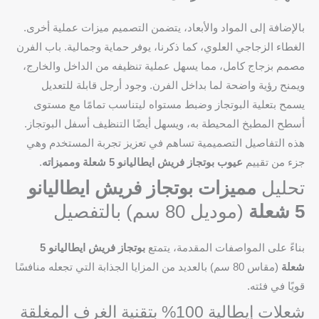
بالإضافة إلى المواد والأبعاد، يتضمن التصميم ميزات عملية أخرى.
الغطاء الزجاجي العلوي، كما ذكرنا، يوفر حماية وجمالية. باب الفرن
مصمم بزجاج كامل، مما يسهل عملية تنظيفه من الداخل والخارج،
ويمنح رؤية واضحة لما بداخل الفرن. وجود أرجل قابلة للتعديل
يسمح بتعلية البوتجاز وضبط مستواه ليتناسب تمامًا مع مستوى
أسطح المطبخ المحيطة به، ويسهل أيضًا التنظيف أسفل البوتجاز.
هذه التفاصيل التصميمية تساهم في تعزيز تجربة المستخدم وهي
جزء من تقييم
عيوب بوتجاز فريش ايطاليانو 5 شعلة ومميزاته
.
تحليل
مميزات بوتجاز فريش ايطاليانو
5 شعلة
(موديل 80 سم) بالتفصيل
بناءً على المواصفات المقدمة، يتمتع
بوتجاز فريش ايطاليانو 5
شعلة
(مقاس 80 سم) بالعديد من المزايا الجذابة التي تجعله منافسًا
قويًا في فئته.
شعلات إيطالية 100% بتقنية الغرف المغلقة