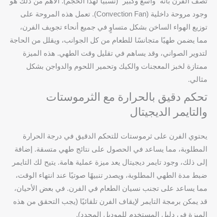
تصف الفرن بأنه “واسع وكبير” (نسبيًا لهذا الحجم). الأهم من ذلك هو
وجود مروحة داخلية (Convection Fan). تعمل هذه المروحة على
توزيع الهواء الساخن بشكل متساوٍ في جميع أنحاء تجويف الفرن،
مما يضمن طهيًا متجانسًا للطعام من كل الجوانب، ويقلل من الحاجة
لتدوير الصواني، وقد يساهم في تقليل وقت الطهي. هذه الميزة
ممتازة لخبز المعجنات والكيك وتحمير اللحوم والدواجن بشكل
مثالي.
تحكم دقيق بالحرارة مع الثرموستات
والتايمر الديجيتال
يحتوي الفرن على ثرموستات للتحكم الدقيق في درجة الحرارة
المطلوبة، مما يساعد في الحصول على نتائج طهي متسقة. إضافة
إلى ذلك، وجود تايمر ديجيتال يعد ميزة عملية هامة. يتيح لك التايمر
ضبط مدة الطهي المطلوبة، ويصدر تنبيهًا صوتيًا عند انتهاء الوقت،
مما يساعد على تجنب نسيان الطعام في الفرن. في بعض الأحيان،
قد يمكن برمجة التايمر لإيقاف الفرن تلقائيًا (يجب التحقق من هذه
الميزة في دليل المستخدم للموديل المحدد).