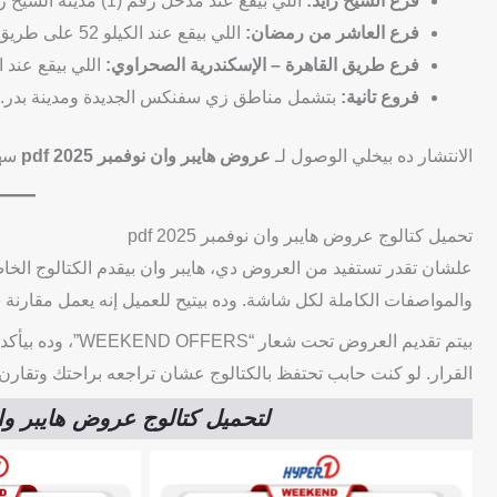
فرع الشيخ زايد:
اللي بيقع عند مدخل رقم (1) مدينة الشيخ زايد على محور 26 يوليو.
فرع العاشر من رمضان:
اللي بيقع عند الكيلو 52 على طريق مصر الإسماعيلية الصحراوي.
فرع طريق القاهرة – الإسكندرية الصحراوي:
اللي بيقع عند الكيلو 55 بجوار 
فروع تانية:
بتشمل مناطق زي سفنكس الجديدة ومدينة بدر.
الانتشار ده بيخلي الوصول لـ
عروض هايبر وان نوفمبر 2025 pdf
سهل
تحميل كتالوج عروض هايبر وان نوفمبر 2025 pdf
علشان تقدر تستفيد من العروض دي، هايبر وان بيقدم الكتالوج الخاص
والمواصفات الكاملة لكل شاشة. وده بيتيح للعميل إنه يعمل مقارنة 
بيتم تقديم العرو
القرار. لو كنت حابب تحتفظ بالكتالوج عشان تراجعه براحتك وتقارن بين الش
لتحميل كتالوج عروض هايبر وان نوفمبر 2025 