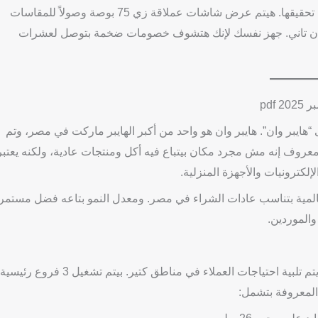
كل شاشة، وحجم الخصم اللي بيتم تقديمه، ونسبة التوفير اللي هيتم تحقيقها. هيتم عرض شاشات عملاقة زي 75 بوصة وصولاً للمقاسات
يها في أي مكان تاني. جهز نفسك لإنك هتشوف خصومات ضخمة بتوصل لعشرات
pdf
هايبر وان”. هايبر وان هو واحد من أكبر الهايبر ماركت في مصر، وتم
هايبر وان معروف إنه مش مجرد مكان بيتباع فيه أكل ومنتجات عادية، ولكنه يعتبر
لكترونيات والأجهزة المنزلية.
 عالمية بتناسب عادات الشراء في مصر. ومعدل النمو بتاعه فضل مستمر
والموردين.
فروع هايبر وان الضخمة بتنتشر في مواقع استراتيجية مهمة عشان يتم تلبية احتياجات العملاء في مناطق كتير. بيتم تشغيل 3 فروع رئيسية
المعروفة بتشمل: