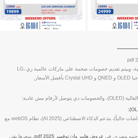
الكتالوج بيركز بشكل أساسي على أجهزة التلفزيون والشاشات الذكية، وبيتم تقديم خصومات ضخمة على ماركات عالمية زي LG،
شاشة 55 بوصة، OLED (أفضل تقنيات الشاشات حالياً)، بتدعم الذكاء الاصطناعي (AI 2025)، نظام webOS مع
عروض هايبر وان نوفمبر 2025 pdf
، سعرها بقى