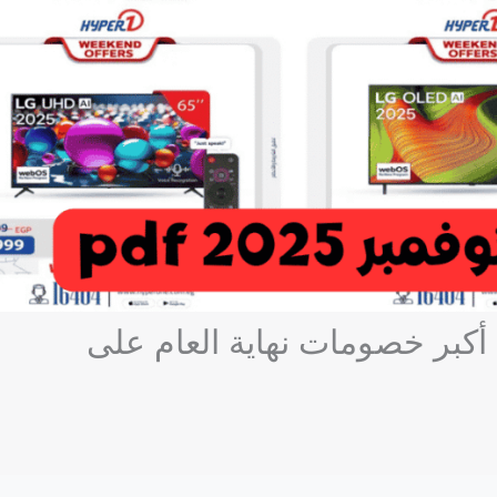
وض هايبر وان نوفمبر 2025 pdf: أكبر خصومات نهاية العام على