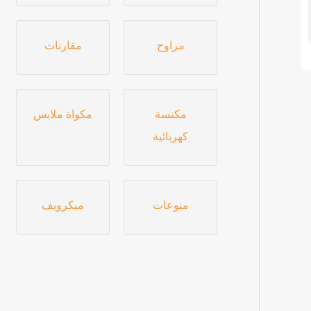
مراوح
مقارنات
مكنسة
مكواة ملابس
كهربائية
منوعات
ميكرويف