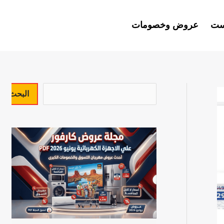
ست
عروض وخصومات
ا
البحث
ل
ب
ح
ث