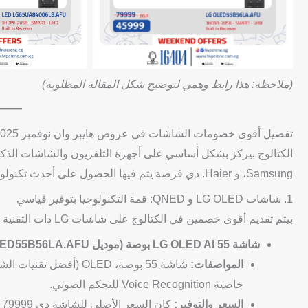
(ملاحظة: هذا رابط وهمي لتوضيح شكل المقالة المطلوبة)
تفصيل أقوى خصومات الشاشات في عروض هايبر وان نوفمبر 2025 pdf
Samsung، و Haier. دي فرصة يتم فيها الحصول على أحدث تكنولوجيا OLED و QNED و Crystal UHD بأفضل الأسعار.
1. شاشات LG OLED و QNED: قمة التكنولوجيا بتوفير قياسي
بيتم تقديم أقوى خصمين في الكتالوج على شاشات LG ذات التقنية العالية (OLED)، والخصومات دي بتوصل لأرقام مش عادية:
شاشة LG OLED AI 55 بوصة (موديل OLED55B56LA.AFU):
المواصفات:
خاصية Voice Recognition للتحكم الصوتي.
السعر والتوفير:
كان السعر الأصلي للشاشة دي 79999 جنيه مصري. في