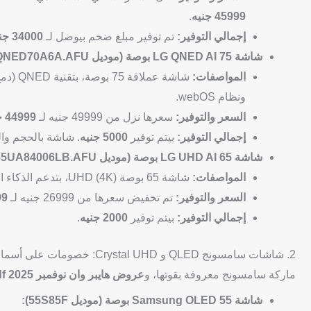
45999 جنيه
.
إجمالي التوفير:
تم توفير مبلغ ضخم بيوصل لـ
34000 جنيه
شاشة LG QNED AI 75 بوصة (موديل 75QNED70A6A.AFU):
المواصفات:
ونظام webOS.
السعر والتوفير:
سعرها نزل من 49999 جنيه لـ
44999 جنيه
إجمالي التوفير:
بيتم توفير
5000 جنيه
. شاشة بالحجم وال
شاشة LG UHD AI 65 بوصة (موديل 65UA84006LB.AFU):
المواصفات:
شاشة 65 بوصة UHD (4K)، بتدعم الذكاء الاصطناعي والتحكم الصوتي.
السعر والتوفير:
تم تخفيض سعرها من 26999 جنيه لـ
999
إجمالي التوفير:
بيتم توفير
2000 جنيه
.
2. شاشات سامسونج QLED و Crystal UHD: خصومات على أسماء ثقيلة
ماركة سامسونج معروفة بقوتها، و
عروض هايبر وان نوفمبر 2025 pdf
شاشة Samsung OLED 55 بوصة (موديل 55S85F):