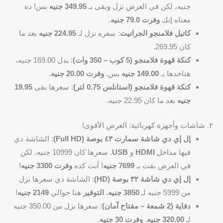
جنيه، لكن في العرض نزل وبقى بـ
349.95 جنيه
بس! ده
معناه إنك
وفرت 79.0 جنيه
.
كاتيل فلامنجو الجرانيت
: سعره نزل لـ
224.95 جنيه
بعد ما
كان 269.95.
كنكة قهوة فلامنجو (5 كوب – 350 وات)
: بدل 169.00 جنيه،
هتاخدها بـ
149.00 جنيه
بس.
وفرت 20.00 جنيه
.
كنكة قهوة فلامنجو (استانلس 0.75 لتر)
: سعرها بقى
19.95
جنيه
بعد ما كان 22.95 جنيه.
٢. شاشات وأجهزة كهربائية: العرض الأقوى!
إل إي دي شاشة سمارت ٤٣ بوصة (Full HD)
: الشاشة دي
فيها مداخل
HDMI
و
USB
. سعرها كان 10999 جنيه، لكن
في العرض بقت بـ
7699 جنيه
! أنت كده
وفرت 3300 جنيه
!
إل إي دي شاشة ٣٢ بوصة (HD)
: الشاشة دي سعرها نزل
من 5999 جنيه لـ
3850 جنيه
.
التوفير
هنا حوالي
2149 جنيه
!
دفاية (2 شمعة – مفتاح آمان)
: سعرها نزل من 350.00 جنيه
لـ
320.00 جنيه
.
وفرت 30 جنيه
.