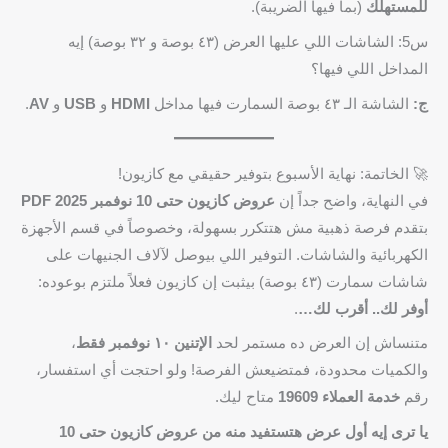
للمستهلك
(بما فيها الضريبة).
س5: الشاشات اللي عليها العرض (٤٣ بوصة و ٣٢ بوصة) إيه
المداخل اللي فيها؟
ج:
الشاشة الـ ٤٣ بوصة السمارت فيها مداخل
HDMI
و
USB
و
AV
.
🚀 الخاتمة: نهاية الأسبوع بتوفير حقيقي مع كازيون!
في النهاية، واضح جداً إن
عروض كازيون حتى 10 نوفمبر 2025 PDF
بتقدم فرصة ذهبية مش هتتكرر بسهولة، وخصوصاً في قسم الأجهزة
الكهربائية والشاشات. التوفير اللي بيوصل لآلاف الجنيهات على
شاشات سمارت (٤٣ بوصة) بيثبت إن كازيون فعلاً ملتزم بوعوده:
أوفر لك.. أقرب لك…
.
متنساش إن العرض ده مستمر لحد
الإتنين ١٠ نوفمبر فقط
،
والكميات محدودة، فمتضيعش الفرصة! ولو احتجت أي استفسار،
رقم
خدمة العملاء 19609
متاح ليك.
يا ترى إيه أول عرض هتستفيد منه من عروض كازيون حتى 10