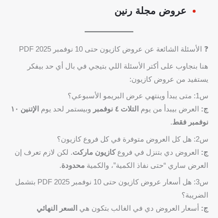
عروض مجلة رنين
❓ الأسئلة الشائعة عن عروض كازيون حتى 10 نوفمبر 2025 PDF
هنا بنجاوب على أكتر الأسئلة اللي بتيجي في بال أي حد بيفكر
يستفيد من عروض كازيون:
س1: متى يبدأ وينتهي عرض البريمو الأسبوعي؟
ج:
العرض بيبدأ من يوم
التلات ٤ نوفمبر
وبيستمر لحد يوم
الإتنين ١٠
نوفمبر فقط
.
س2: هل كل العروض متوفرة في كل فروع كازيون؟
ج:
العروض دي بتنزل في فروع
كازيون ماركت
. لكن لازم تعرف إن
العرض ساري “حتى نفاذ الكمية”، والكمية
محدودة
.
س3: هل أسعار عروض كازيون حتى 10 نوفمبر 2025 PDF بتشمل
الضريبة؟
ج:
أسعار العروض دي في الغالب بتكون هي
السعر النهائي