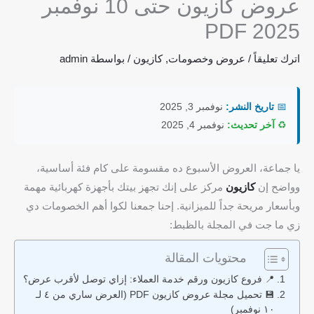
عروض كازيون حتى 10 نوفمبر
2025 PDF
اترك تعليقاً
/
عروض وخصومات
,
كازيون
/ بواسطة
admin
📅
تاريخ النشر:
نوفمبر 3, 2025
♻️
آخر تحديث:
نوفمبر 4, 2025
يا جماعة، العروض الأسبوع ده مقسومة على كام فئة أساسية،
وواضح إن
كازيون
مركز على إنك تجهز بيتك بأجهزة كهربائية مهمة
وبأسعار مريحة جداً للميزانية. إحنا جمعنا لكوا أهم الخصومات دي
زي ما جت في المجلة بالظبط:
محتويات المقالة
📍 فروع كازيون ورقم خدمة العملاء: إزاي توصل لأقرب عرض؟
💾 تحميل مجلة عروض كازيون PDF (العرض ساري من ٤ لـ
١٠ نوفمبر)