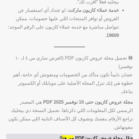
بيخليه فعلاً “أقرب لك”.
خدمة عملاء كازيون ماركت
: لو عندك أي استفسار عن
العروض أو توافر المنتجات اللي عليها خصومات، ممكن
تتواصل مباشرة مع خدمة عملاء كازيون على الرقم الموحد:
.
19609
💾 تحميل مجلة عروض كازيون PDF (العرض ساري من ٤ لـ ١٠
نوفمبر)
عشان دايماً تكون متأكد من الخصومات ومتفوتش أي حاجة، أهم
خطوة هي إنك تنزل المجلة الأصلية على موبايلك أو الكمبيوتر
بتاعك.
مجلة عروض كازيون حتى 10 نوفمبر 2025 PDF
هي المصدر
الرسمي لكل المعلومات اللي ذكرناها. تحميل النسخة دي بيخليك
تراجع الأرقام بنفسك وتشوف كل الأصناف التانية اللي ممكن تكون
مفوتهاش.
حمّل مجلة عروض كازيونPDF
من هنا
!