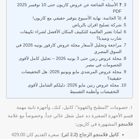
❓ الأسئلة الشائعة عن عروض كازيون حتى 10 نوفمبر 2025
PDF
🚀 الخاتمة: نهاية الأسبوع بتوفير حقيقي مع كازيون!
شركة تصليح افران بالرياض
لماذا تعتبر العالمية للتكييف المكان الأفضل لشراء تكييفات
شارب وميديا؟
مراجعة وتحليل لأسعار مجلة عروض كارفور يونيه 2026 في
السوق المصري
مجلة عروض رنين حتى 3 يونيه 2026 – تحليل كامل لأقوى
الخصومات في مصر
مجلة عروض المرشدي مايو ويونيو 2026: هل التخفيضات
حقيقية؟
مجلة عروض رنين مايو 2026: دليلكم الشامل لأقوى
التخفيضات وأنظمة التقسيط
١. خصومات “المطبخ والقهوة”: كاتيل، كنك، وأجهزة تانية مهمة
قسم الأجهزة الصغيرة ده عمل شغل عالي جداً، وخصوصاً مع علامة
فلامنجو
المشهورة في كازيون:
كاتيل فلامنجو الزجاج (2.2 لتر)
: سعره القديم كان 429.00