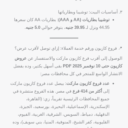
٣. أساسيات البيت: توشيبا وبطارياتها
توشيبا بطاريات (AA و AAA)
: بطاريات AA كان سعرها
44.95 ونزل لـ
39.95 جنيه
، بتوفر حوالي
5.0 جنيه
.
📍 فروع كازيون ورقم خدمة العملاء: إزاي توصل لأقرب عرض؟
الوصول إلى أقرب فرع كازيون ماركت والاستفسار عن
عروض
كازيون حتى 10 نوفمبر 2025 PDF
بقى أسهل بكتير، وده بفضل
الانتشار الواسع للمتجر في كل محافظات مصر:
عدد فروع كازيون ماركت
: بيصل عدد فروع كازيون ماركت
إلى
أكثر من 414 فرع
في مصر. هذه الفروع منتشرة في
جميع المحافظات الرئيسية تقريباً، زي: (القاهرة،
الإسكندرية، الإسماعيلية، البحيرة، بورسعيد، الجيزة،
الدقهلية، دمياط، السويس، الشرقية، الغربية، الفيوم،
القليوبية، كفر الشيخ، المنوفية، المنيا، بني سويف)، وده