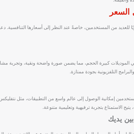
 السعر
ا للعديد من المستخدمين، خاصةً عند النظر إلى أسعارها التنافسية. دعو
 عرض تصل إلى4K في الموديلات كبيرة الحجم، مما يضمن صورة واضحة ونقية، وتجربة م
لبرامج التلفزيونية بجودة ممتازة.
درويد 9، مما يمنح المستخدمين إمكانية الوصول إلى عالم واسع من التطبيقات، مثل نتفلي
تيح الاستمتاع بتجربة ترفيهية وتعليمية متنوعة.
بين يديك