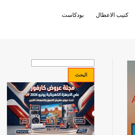
كتيب الاعطال
بودكاست
ا
ل
البحث
ب
ح
ث