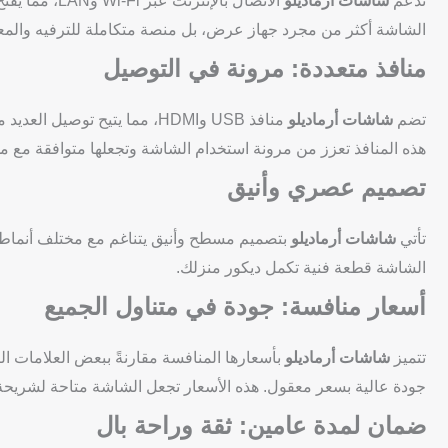
تدعم
شاشات أرماديلو
الاتصال بالإ
الشاشة أكثر من مجرد جهاز عرض، بل منصة متكاملة للترفيه والم
منافذ متعددة: مرونة في التوصيل
تضم
شاشات أرماديلو
منافذ USB وHDMI، مما يتيح ت
هذه المنافذ تعزز من مرونة استخدام الشاشة وتجعلها متوافقة مع م
تصميم عصري وأنيق
تأتي
شاشات أرماديلو
بتصميم مسطح وأنيق يتناغم مع مختلف أنماط 
الشاشة قطعة فنية تكمل ديكور منزلك.
أسعار منافسة: جودة في متناول الجميع
تتميز
شاشات أرماديلو
بأسعارها المنافسة مقارنةً ببعض العلامات الت
جودة عالية بسعر معقول. هذه الأسعار تجعل الشاشة متاحة لشريح
ضمان لمدة عامين: ثقة وراحة بال