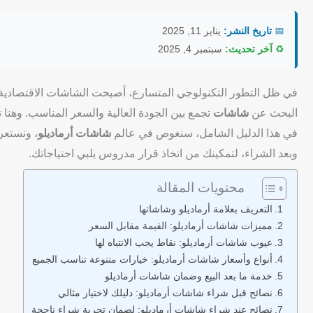
📅
تاريخ النشر:
يناير 11, 2025
♻️
آخر تحديث:
سبتمبر 4, 2025
في ظل التطور التكنولوجي المتسارع، أصبحت الشاشات الاقتصادية جزءًا
البحث عن
شاشات
تجمع بين الجودة العالية والسعر المناسب. وهنا 
في هذا الدليل الشامل، سنغوص في عالم
شاشات أرماديلو
، ونستعر
وبعد الشراء، لتمكينك من اتخاذ قرار مدروس يلبي احتياجاتك.
محتويات المقالة
التعريف بعلامة أرماديلو وشاشاتها
مميزات شاشات أرماديلو: القيمة مقابل السعر
عيوب شاشات أرماديلو: نقاط يجب الانتباه لها
أنواع وأسعار شاشات أرماديلو: خيارات متنوعة تناسب الجميع
خدمة ما بعد البيع وضمان شاشات أرماديلو
نصائح قبل شراء شاشات أرماديلو: دليلك لاختيار مثالي
نصائح عند شراء شاشات أرماديلو: لضمان تجربة شراء ناجحة