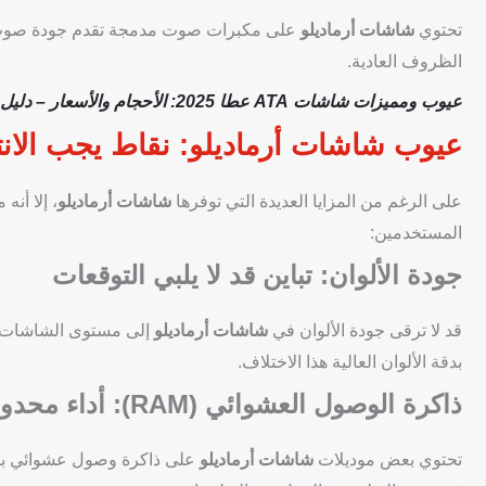
تحتوي
شاشات أرماديلو
على مكبرات صوت مدمجة تقدم جودة صوت مق
الظروف العادية.
عيوب ومميزات شاشات ATA عطا 2025: الأحجام والأسعار – دليل شامل
عيوب شاشات أرماديلو: نقاط يجب الانتب
على الرغم من المزايا العديدة التي توفرها
شاشات أرماديلو
، إلا أن
المستخدمين:
جودة الألوان: تباين قد لا يلبي التوقعات
قد لا ترقى جودة الألوان في
شاشات أرماديلو
إلى مستوى الشاشات ال
بدقة الألوان العالية هذا الاختلاف.
ذاكرة الوصول العشوائي (RAM): أداء محدود مع التطبيقات الثقيلة
تحتوي بعض موديلات
شاشات أرماديلو