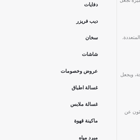
ه الميزة تجعل
دفايات
ديب فريزر
المتعددة.
سخان
شاشات
عروض وخصومات
ة، ويجعل
غسالة اطباق
غسالة ملابس
حثون عن
ماكينة قهوة
مبرد مياه