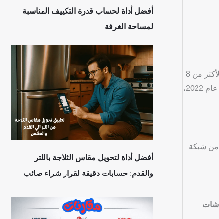
أفضل أداة لحساب قدرة التكييف المناسبة
لمساحة الغرفة
أرماديلو هي علامة تجارية مصرية مملوكة لشركة قنوات، وهي شركة رائدة في مجال التوزيع، ووكيل للعديد من العلامات التجارية العالمية لأكثر من 8
سنوات. تأسست أرماديلو بهدف توفير منتجات عالية الجودة بأسعار تنافسية في السوق المصري. وقد انطلقت العلامة التجارية في منتصف عام 2022،
ن شبكة
أفضل أداة لتحويل مقاس الثلاجة باللتر
والقدم: حسابات دقيقة لقرار شراء صائب
شات