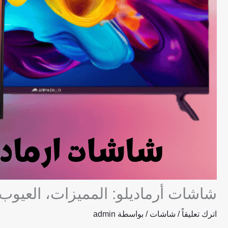
شاشات أرماديلو: المميزات، العيوب
اترك تعليقاً
/
شاشات
/ بواسطة
admin