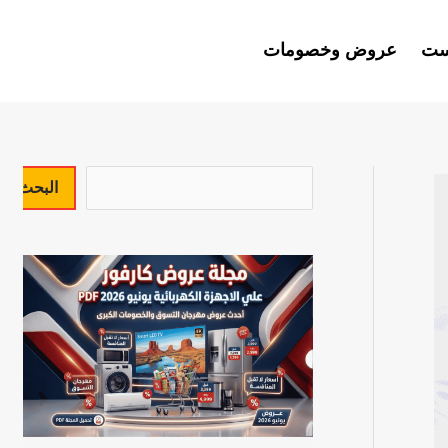
ست
عروض وخصومات
ا
البحث
ل
ب
ح
ث