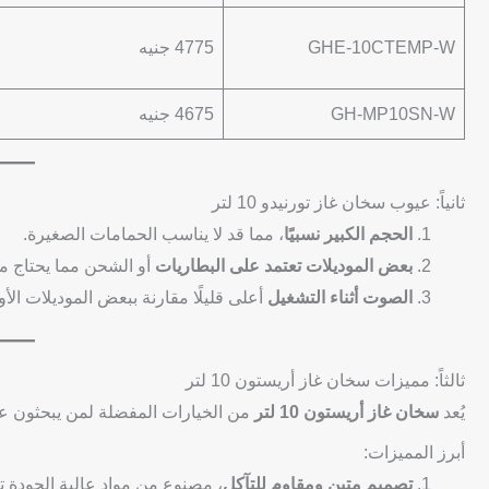
GHE-10CTEMP-W
4775 جنيه
GH-MP10SN-W
4675 جنيه
ثانياً: عيوب سخان غاز تورنيدو 10 لتر
الحجم الكبير نسبيًا
، مما قد لا يناسب الحمامات الصغيرة.
بعض الموديلات تعتمد على البطاريات
أو الشحن مما يحتاج مت
الصوت أثناء التشغيل
أعلى قليلًا مقارنة ببعض الموديلات الأو
ثالثاً: مميزات سخان غاز أريستون 10 لتر
يُعد
سخان غاز أريستون 10 لتر
من الخيارات المفضلة لمن يبحثون عن ا
أبرز المميزات:
تصميم متين ومقاوم للتآكل
، مصنوع من مواد عالية الجودة