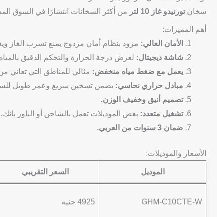
سخان
تورنيدو غاز 10 لتر
من أكثر السخانات انتشارًا في السوق المص
أهم المميزات:
الأمان العالي:
مزود بنظام أمان مزدوج يمنع تسرب الغاز ويغلق
شاشة ديجيتال:
لعرض درجة الحرارة والتحكم الدقيق بالمياه 
يعمل مع ضغط مياه منخفض:
مثالي للمناطق التي تعاني من
مبادل حراري نحاسي:
يضمن تسخين سريع وعمر طويل للس
تصميم أنيق وخفيف الوزن.
تشغيل متعدد:
بعض الموديلات تعمل بالشاحن أو الباور بانك، مثل المود
ضمان 3 سنوات من العربي.
الأسعار والموديلات:
الموديل
السعر التقريبي
GHM-C10CTE-W
4925 جنيه