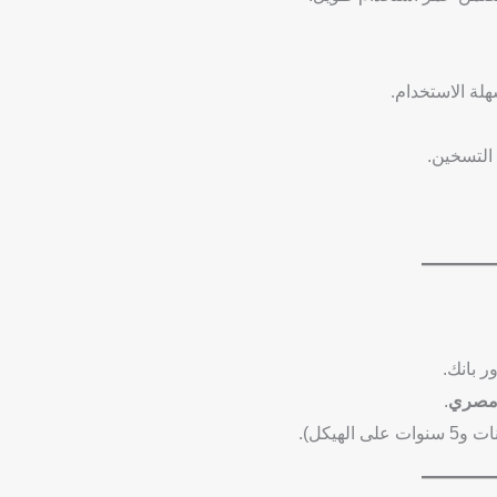
هلة الاستخدام.
 التسخين.
ر بانك.
.
لهيكل).