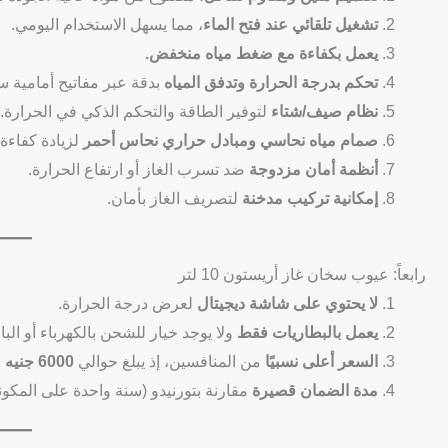
تشغيل تلقائي عند فتح الماء
، مما يسهل الاستخدام اليومي.
يعمل بكفاءة مع ضغط مياه منخفض.
تحكم بدرجة الحرارة وتدفق المياه
بدقة عبر مفاتيح أمامية س
نظام صيف/شتاء
لتوفير الطاقة والتحكم الذكي في الحرارة.
صمام مياه نحاسي ومبادل حراري نحاس أحمر
لزيادة كفاءة
أنظمة أمان مزدوجة
ضد تسرب الغاز أو ارتفاع الحرارة.
إمكانية تركيب مدخنة
لتصريف الغاز بأمان.
رابعاً: عيوب سخان غاز أريستون 10 لتر
لا يحتوي على شاشة ديجيتال
لعرض درجة الحرارة.
يعمل بالبطاريات فقط
ولا يوجد خيار للشحن بالكهرباء أو الباو
السعر أعلى نسبيًا
من المنافسين، إذ يبلغ حوالي
6000 جنيه مصري
مدة الضمان قصيرة
مقارنة بتورنيدو (سنة واحدة على المكونات و5 سنوات على ا