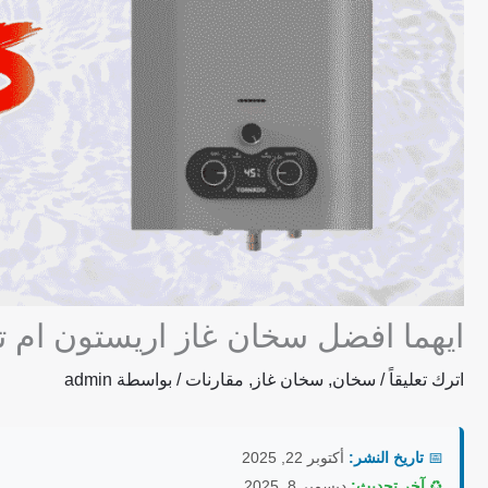
ايهما افضل سخان غاز اريستون ام تورنيدو
اترك تعليقاً
/
سخان
,
سخان غاز
,
مقارنات
/ بواسطة
admin
📅
تاريخ النشر:
أكتوبر 22, 2025
♻️
آخر تحديث:
ديسمبر 8, 2025