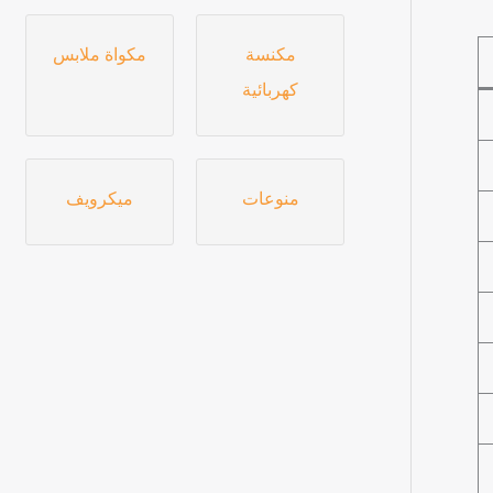
مكنسة
مكواة ملابس
كهربائية
منوعات
ميكرويف