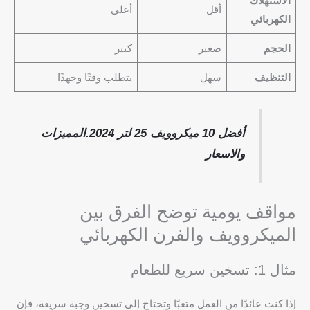
الاستهلاك
أقل
أعلى
الكهربائي
الحجم
صغير
كبير
التنظيف
سهل
يتطلب وقتًا وجهدًا
أفضل 10 ميكروويف 25 لتر 2024.المميزات
والاسعار
مواقف يومية توضح الفرق بين
الميكروويف والفرن الكهربائي
مثال 1: تسخين سريع للطعام
إذا كنت عائدًا من العمل متعبًا وتحتاج إلى تسخين وجبة سريعة، فإن