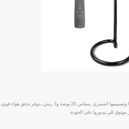
بفضل قوتها وتصميمها العصري. بمقاس 20 بوصة و3 ريش، بتوفر تدفق هواء