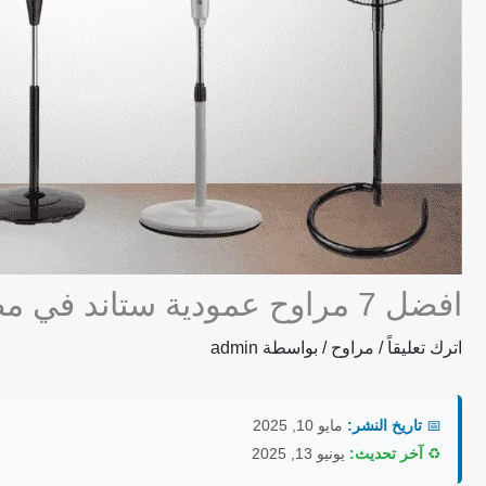
افضل 7 مراوح عمودية ستاند في مصر 2025:مفاجآت لا تتوقعها!
اترك تعليقاً
/
مراوح
/ بواسطة
admin
📅
تاريخ النشر:
مايو 10, 2025
♻️
آخر تحديث:
يونيو 13, 2025