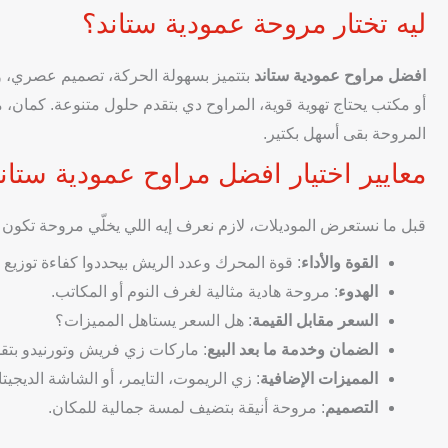
ليه تختار مروحة عمودية ستاند؟
افضل مراوح عمودية ستاند
بتتميز بسهولة الحركة، تصميم عصري، و
أو مكتب يحتاج تهوية قوية، المراوح دي بتقدم حلول متنوعة. كمان، 
المروحة بقى أسهل بكتير.
معايير اختيار افضل مراوح عمودية ستان
قبل ما نستعرض الموديلات، لازم نعرف إيه اللي يخلّي مروحة تكون
القوة والأداء
: قوة المحرك وعدد الريش بيحددوا كفاءة توزيع ال
الهدوء
: مروحة هادية مثالية لغرف النوم أو المكاتب.
السعر مقابل القيمة
: هل السعر يستاهل المميزات؟
الضمان وخدمة ما بعد البيع
: ماركات زي فريش وتورنيدو بتق
المميزات الإضافية
: زي الريموت، التايمر، أو الشاشة الديجيتا
التصميم
: مروحة أنيقة بتضيف لمسة جمالية للمكان.