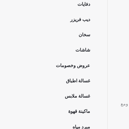
دفايات
ديب فريزر
سخان
شاشات
عروض وخصومات
غسالة اطباق
غسالة ملابس
 قوي، ومع
ماكينة قهوة
مبرد مياه