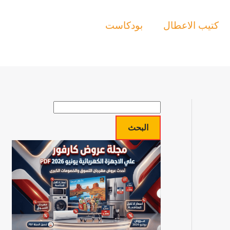
كتيب الاعطال
بودكاست
ا
ل
البحث
ب
ح
ث