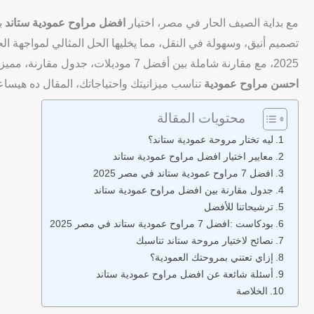
مع بداية الصيف الحار في مصر، اختيار
افضل مراوح عمودية ستاند
بق
تصميم أنيق، وسهولة في النقل، مما يخليها الحل المثالي لمواجهة 
2025، مع مقارنة شاملة بين أفضل 7 موديلات، جدول مقارنة، مميزات وعيوب كل موديل، وترشيحاتنا بناءً على السعر، الأداء، والجودة. لو بتدور على
احسن مراوح عمودية
تناسب ميزانيتك واحتياجاتك، المقال ده هيسا
محتويات المقالة
ليه تختار مروحة عمودية ستاند؟
معايير اختيار افضل مراوح عمودية ستاند
افضل 7 مراوح عمودية ستاند في مصر 2025
جدول مقارنة بين افضل مراوح عمودية ستاند
ترشيحاتنا للأفضل
بودكاست :افضل 7 مراوح عمودية ستاند في مصر 2025
نصائح لاختيار مروحة ستاند تناسبك
إزاي تعتني بمروحتك العمودية؟
أسئلة شائعة عن افضل مراوح عمودية ستاند
الخلاصة