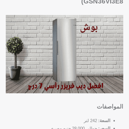
GSN36VI3E8)
المواصفات
السعة:
242 لتر
السعر:
حوالي 28,000 جنيه مصري