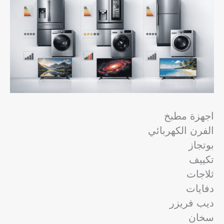
اجهزة مطبخ
الفرن الكهربائي
بوتجاز
تكييف
ثلاجات
دفايات
ديب فريزر
سخان