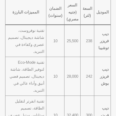
السعر
السعة
الضمان
الموديل
(جنيه
المميزات البارزة
(لتر)
(سنوات)
مصري)
تقنية نوفروست،
ديب
شاشة ديجيتال، تصميم
فريزر
238
25,500
10
عصري وكفاءة في
توشيبا
التبريد.
تقنية Eco-Mode
ديب
لتوفير الطاقة، شاشة
فريزر
242
28,000
10
ديجيتال، تصميم فضي
بوش
أنيق وأداء عالي في
التبريد.
تقنية انفرتر لتقليل
ديب
الطاقة، تصميم
فريزر
300
32,400
10
ستانلس ستيل عصري،