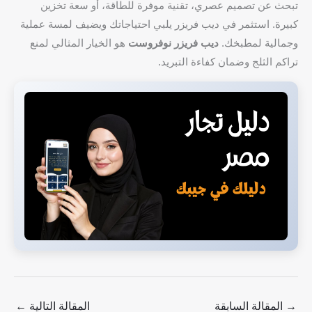
تبحث عن تصميم عصري، تقنية موفرة للطاقة، أو سعة تخزين
كبيرة. استثمر في ديب فريزر يلبي احتياجاتك ويضيف لمسة عملية
وجمالية لمطبخك.
ديب فريزر نوفروست
هو الخيار المثالي لمنع
تراكم الثلج وضمان كفاءة التبريد.
→
المقالة السابقة
المقالة التالية
←