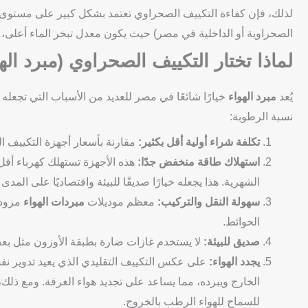
لذلك، فإن كفاءة التكييف الصحراوي تعتمد بشكل كبير على مستوى ا
الصحراوية أو الداخلية في مصر) حيث يكون معدل تبخر الماء أعلى، 
لماذا تختار التكييف الصحراوي (مبرد ال
يُعد
مبرد الهواء
خيارًا شائعًا في مصر للعديد من الأسباب التي تجعله
نسبة الرطوبة:
تكلفة شراء أولية أقل بكثير:
مقارنة بأسعار أجهزة التكييف ال
استهلاك طاقة منخفض جدًا:
هذه الأجهزة تستهلك كهرباء أقل 
الشهرية. هذا يجعله خيارًا صديقًا للبيئة واقتصاديًا على المدى
سهولة النقل والتركيب:
معظم موديلات
مبردات الهواء
مزودة
الحوائط.
صديق للبيئة:
لا يستخدم غازات ضارة بطبقة الأوزون مثل بعض 
يجدد الهواء:
على عكس التكييف التقليدي الذي يعيد تدوير نفس
الخارج ويبرده، مما يساعد على تجديد هواء الغرفة. ومع ذل
للسماح للهواء الرطب بالخروج.