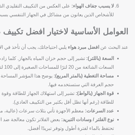
لا يسبب جفاف الهواء:
على العكس من التكييف التقليدي الذي 
للأشخاص الذين يعانون من مشاكل في الجهاز التنفسي بسبب 
العوامل الأساسية لاختيار افضل تكييف
عند البحث عن
افضل مبرد هواء
يلبي احتياجاتك، يجب أن تأخذ في ال
السعة (باللتر):
تشير إلى حجم خزان المياه بالجهاز. كلما زاد
السعات الشائعة من 20 لترًا للمساحات الصغيرة إلى 100 لتر أو أكثر للمساحات الكبيرة.
مساحة التغطية (بالمتر المربع):
يوضح هذا المؤشر المساحة ال
حجم الغرفة التي ستستخدمه فيها.
قوة الجهاز (بالواط):
تشير إلى استهلاك الجهاز للطاقة وقوة ال
للطاقة (رغم أنها تظل أقل بكثير من التكييف العادي).
عدد السرعات:
معظم الأجهزة تأتي بثلاث سرعات (عالية، مت
نوع الفلتر / وسادات التبريد:
بعض الفلاتر تكون معالجة ضد البك
تحتفظ بالماء لفترة أطول وتوفر تبريدًا أفضل.