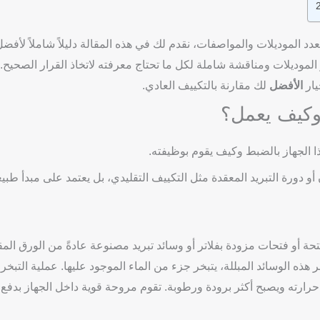
د الموديلات والمواصفات، نقدم لك في هذه المقالة دليلاً شاملاً لأفض
مصري لعام 2025، مع مقارنة بين أبرز الموديلات ومناقشة شاملة لكل ما تحتاج معرفته لاتخاذ القرار ال
يار
الأفضل
لك مقارنة بالتكييف العادي.
 وكيف يعمل؟
 هذا الجهاز بالضبط وكيف يقوم بوظيفته.
أو دورة التبريد المعقدة مثل التكييف التقليدي، بل يعتمد على مبدأ طب
حة أو فتحات مزودة بفلاتر أو وسائد تبريد مصنوعة عادةً من الورق الم
عبر هذه الوسائد المبللة، يتبخر جزء من الماء الموجود عليها. عملية التبخر
 حرارته ويصبح أكثر برودة ورطوبة. تقوم مروحة قوية داخل الجهاز بدفع ه