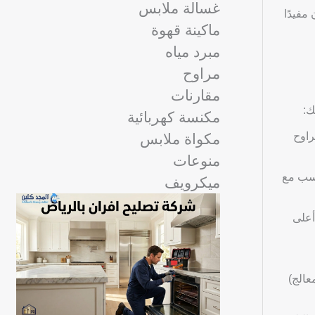
غسالة ملابس
مفيدًا
ماكينة قهوة
مبرد مياه
مراوح
مقارنات
ك:
مكنسة كهربائية
راوح
مكواة ملابس
منوعات
اسب مع
ميكرويف
أعلى
عالج)