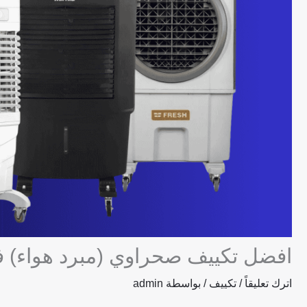
افضل تكييف صحراوي (مبرد هواء) في مصر 2025: المودي
اترك تعليقاً
/
تكييف
/ بواسطة
admin