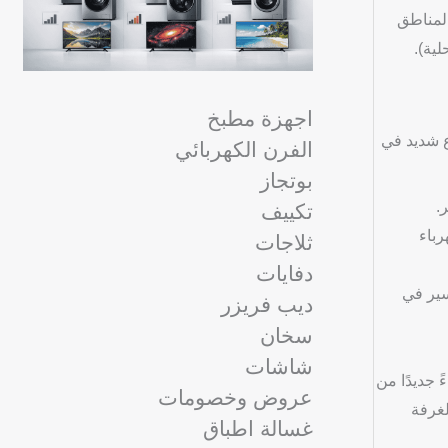
المناطق
ية).
اجهزة مطبخ
ع شديد في
الفرن الكهربائي
بوتجاز
.
تكييف
رباء
ثلاجات
دفايات
سير في
ديب فريزر
سخان
شاشات
 جديدًا من
عروض وخصومات
لغرفة
غسالة اطباق