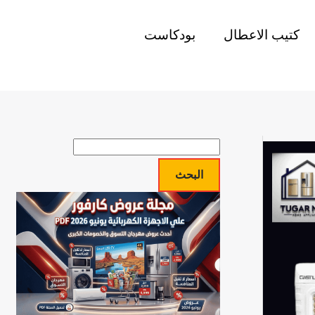
كتيب الاعطال
بودكاست
ا
ل
البحث
ب
ح
ث