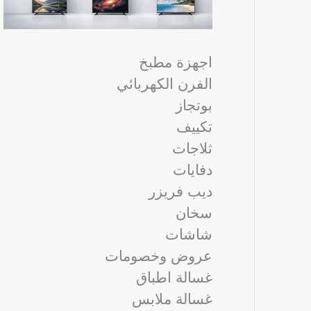
اجهزة مطبخ
الفرن الكهربائي
بوتجاز
تكييف
ثلاجات
دفايات
ديب فريزر
سخان
شاشات
عروض وخصومات
غسالة اطباق
غسالة ملابس