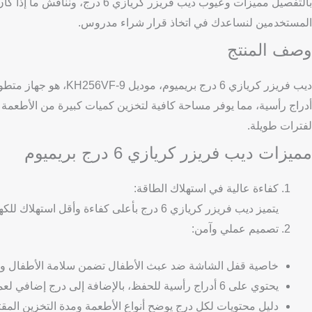
بالتفصيل مميزات وعيوب ديب فريزر 
المستخدمين لنساعدك في اتخاذ قرار شراء مدروس.
وصف المنتج
أدراج رأسية، مما يوفر مساحة كافية لتخزين كميات كبيرة من الأطعمة 
لفترات طويلة.
مميزات ديب فريزر كريازي 6 درج بريميوم
كفاءة عالية في استهلاك الطاقة:
يتميز ديب فريزر كريازي 6 درج بأعلى كفاءة وأقل استهلاك للكهرباء مقارنة بالأجهزة المماثلة في فئته، مما يساهم في خفض فاتورة الكهرباء.
تصميم عملي وآمن:
خاصية قفل الشاشة ضد عبث الأطفال تضمن سلامة الأطفال وتح
يحتوي على 6 أدراج رأسية للحفظ، بالإضافة إلى درج إضافي لعمل مكعبات الثلج.
دليل محتويات لكل درج يوضح أنواع الأطعمة ومدة التخزين المقت