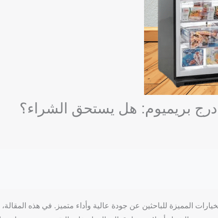
عد ديب فريزر كريازي 6 درج بريميوم من الخيارات المميزة للباحثين عن جودة عالية وأداء متميز. في هذه ا