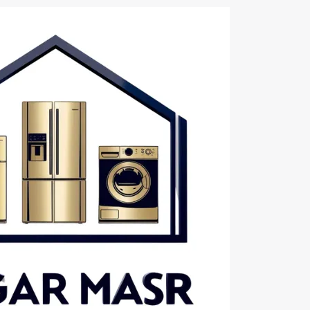
خطي
لى
لمحتوى