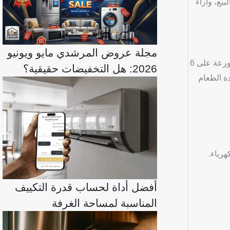
د البيع، وآراء
مجلة عروض المرشدي مايو ويونيو
ديب فريزر كريازي 6 درج بريميوم، موديل KH256VF-9، هو جهاز متطور يجمع بين الكفاءة العالية والتصميم الأنيق. يتميز بسعة تخزين كبيرة موزعة على 6
2026: هل التخفيضات حقيقية؟
ة الطعام
أفضل أداة لحساب قدرة التكييف
المناسبة لمساحة الغرفة