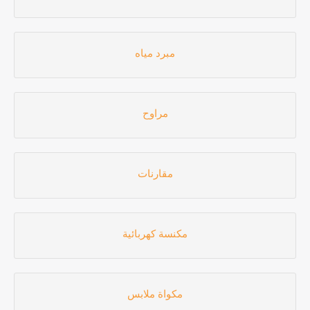
مبرد مياه
مراوح
مقارنات
مكنسة كهربائية
مكواة ملابس