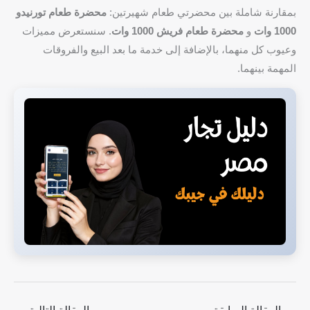
بمقارنة شاملة بين محضرتي طعام شهيرتين:
محضرة طعام تورنيدو
1000 وات
و
محضرة طعام فريش 1000 وات
. سنستعرض مميزات
وعيوب كل منهما، بالإضافة إلى خدمة ما بعد البيع والفروقات
المهمة بينهما.