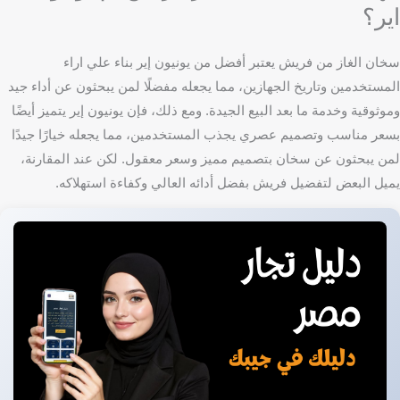
اير؟
سخان الغاز من فريش يعتبر أفضل من يونيون إير بناء علي اراء
المستخدمين وتاريخ الجهازين، مما يجعله مفضلًا لمن يبحثون عن أداء جيد
وموثوقية وخدمة ما بعد البيع الجيدة. ومع ذلك، فإن يونيون إير يتميز أيضًا
بسعر مناسب وتصميم عصري يجذب المستخدمين، مما يجعله خيارًا جيدًا
لمن يبحثون عن سخان بتصميم مميز وسعر معقول. لكن عند المقارنة،
يميل البعض لتفضيل فريش بفضل أدائه العالي وكفاءة استهلاكه.