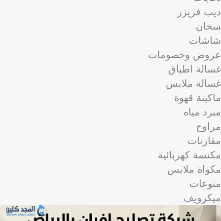
ديب فريزر
سخان
شاشات
عروض وخصومات
غسالة اطباق
غسالة ملابس
ماكينة قهوة
مبرد مياه
مراوح
مقارنات
مكنسة كهربائية
مكواة ملابس
منوعات
ميكرويف