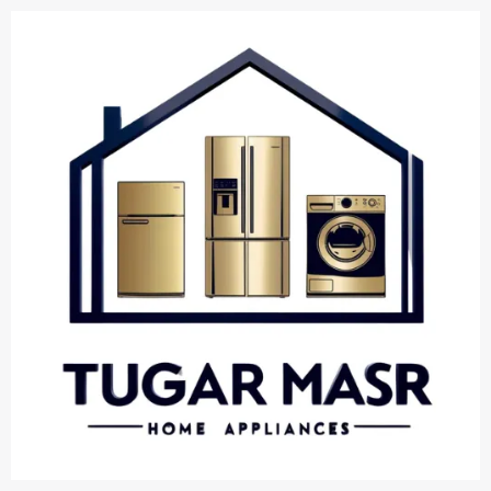
خطي
لى
لمحتوى