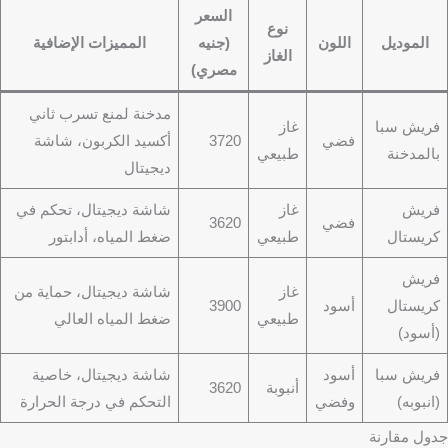
السعر
نوع
الموديل
اللون
(جنيه
المميزات الإضافية
الغاز
مصري)
مدخنة لمنع تسرب ثاني
فريش سبا
غاز
فضي
3720
أكسيد الكربون، شاشة
بالمدخنة
طبيعي
ديجيتال
فريش
غاز
شاشة ديجيتال، تحكم في
فضي
3620
كريستال
طبيعي
ضغط المياه، أدابتور
فريش
غاز
شاشة ديجيتال، حماية من
كريستال
أسود
3900
طبيعي
ضغط المياه العالي
(أسود)
فريش سبا
أسود
شاشة ديجيتال، خاصية
أنبوبة
3620
(انبوبه)
وفضي
التحكم في درجة الحرارة
جدول مقارنة