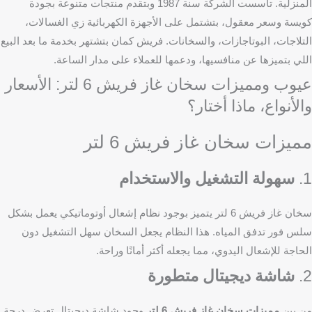
المنزلية. تأسست الشركة سنة 1987 وبتقدم منتجات متنوعة بجودة
كويسة وسعر معقول، بتشتمل على الأجهزة الكهربائية زي الغسالات،
التلاجات، البوتاجازات، والسخانات. فريش كمان بتشتهر بخدمة ما بعد البيع
اللي بتميزها عن منافسيها، ودعمها للعملاء على مدار الساعة.
عيوب ومميزات سخان غاز فريش 6 لتر: الأسعار
والأنواع، ماذا أختار؟
مميزات سخان غاز فريش 6 لتر
1.
سهولة التشغيل والاستخدام
سخان غاز فريش 6 لتر يتميز بوجود نظام إشعال أوتوماتيكي يعمل بشكل
سلس فور تدفق المياه. هذا النظام يجعل السخان سهل التشغيل دون
الحاجة للإشعال اليدوي، مما يجعله أكثر أمانًا وراحة.
2.
شاشة ديجيتال متطورة
من بين
مميزات سخان غاز فريش 6 لتر
وجود شاشة ديجيتال تعرض درجة