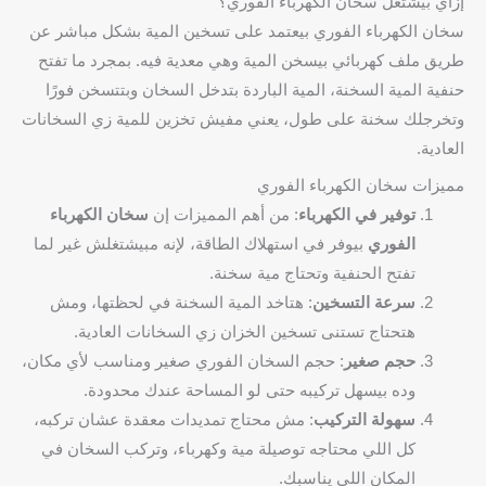
إزاي بيشتغل سخان الكهرباء الفوري؟
سخان الكهرباء الفوري بيعتمد على تسخين المية بشكل مباشر عن
طريق ملف كهربائي بيسخن المية وهي معدية فيه. بمجرد ما تفتح
حنفية المية السخنة، المية الباردة بتدخل السخان وبتتسخن فورًا
وتخرجلك سخنة على طول، يعني مفيش تخزين للمية زي السخانات
العادية.
مميزات سخان الكهرباء الفوري
توفير في الكهرباء
: من أهم المميزات إن
سخان الكهرباء
الفوري
بيوفر في استهلاك الطاقة، لإنه مبيشتغلش غير لما
تفتح الحنفية وتحتاج مية سخنة.
سرعة التسخين
: هتاخد المية السخنة في لحظتها، ومش
هتحتاج تستنى تسخين الخزان زي السخانات العادية.
حجم صغير
: حجم السخان الفوري صغير ومناسب لأي مكان،
وده بيسهل تركيبه حتى لو المساحة عندك محدودة.
سهولة التركيب
: مش محتاج تمديدات معقدة عشان تركبه،
كل اللي محتاجه توصيلة مية وكهرباء، وتركب السخان في
المكان اللي يناسبك.