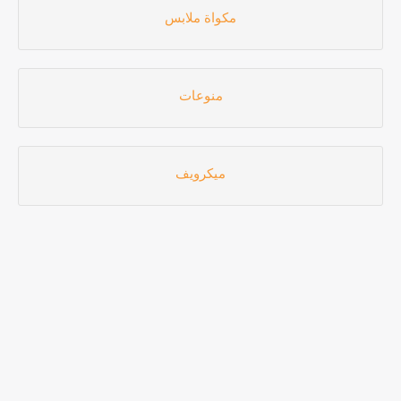
مكواة ملابس
منوعات
ميكرويف