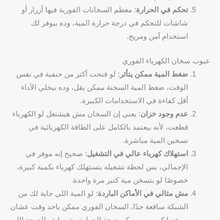
تحكم في الحرارة
: معظم السخانات الفورية فيها أزرار أو
شاشات للتحكم في درجة حرارة المية، وده بيوفر لك
استخدام آمن ومريح.
عيوب سخان الكهرباء الفوري
ضغط المية ممكن يتأثر
: لو فتحت أكتر من حنفية في نفس
الوقت، ضغط المية السخنة ممكن يقل، وده بيخلي الأداء
أقل كفاءة في الاستخدامات الكبيرة.
عدم وجود خزان
: يعني إن السخان مش هيشتغل لو الكهرباء
قطعت، لأنه بيعتمد بالكامل على الطاقة الكهربائية في
تسخين المية مباشرة.
استهلاك كهرباء عالي في التشغيل
: صحيح إنه موفر في
الإجمالي، بس لحظة تشغيله بتستهلك كهرباء بكمية كبيرة،
خصوصًا لو بتسخن مية كتير مرة واحدة.
مش مثالي في الأماكن الباردة
: لو المية اللي جاية لك من
الشبكة ساقعة جدًا، السخان الفوري ممكن ياخد وقت عشان
يسخنها كويس، وممكن درجة الحرارة متوصلش للدرجة اللي