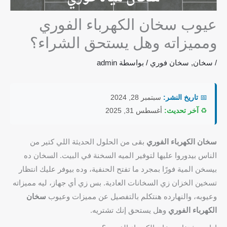
عيوب سخان الكهرباء الفوري
ومميزاته وهل يستحق الشراء؟
/
سخان
,
سخان فوري
/ بواسطة
admin
📅
تاريخ النشر:
سبتمبر 28, 2024
♻️
آخر تحديث:
أغسطس 31, 2025
سخان الكهرباء الفوري
بقى من الحلول الحديثة اللي كتير من
الناس بيدوروا عليها لتوفير الميه السخنة في البيت. السخان ده
بيسخن المية فورًا بمجرد ما تفتح الحنفية، وده بيوفر عليك انتظار
تسخين الخزان زي السخانات العادية. بس زي أي جهاز، ليه مميزاته
وعيوبه، والنهارده هنتكلم بالتفصيل عن مميزات وعيوب
سخان
الكهرباء الفوري
وهل يستحق إنك تشتريه.