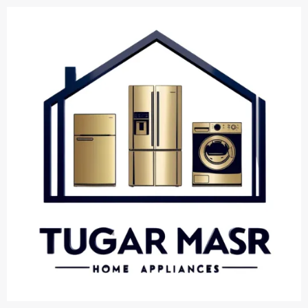
خطي
لى
لمحتوى