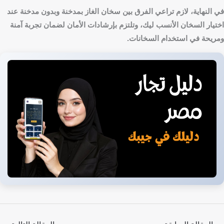
في النهاية، لازم تراعي الفرق بين سخان الغاز بمدخنة وبدون مدخنة عند
اختيار السخان الأنسب ليك، وتلتزم بإرشادات الأمان لضمان تجربة آمنة
ومريحة في استخدام السخانات.