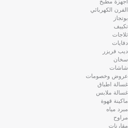
اجهزة مطبخ
الفرن الكهربائي
بوتجاز
تكييف
ثلاجات
دفايات
ديب فريزر
سخان
شاشات
عروض وخصومات
غسالة اطباق
غسالة ملابس
ماكينة قهوة
مبرد مياه
مراوح
مقارنات