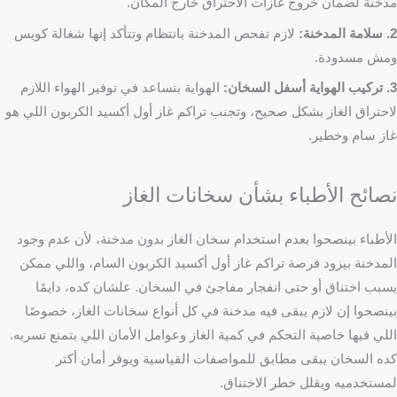
مدخنة لضمان خروج غازات الاحتراق خارج المكان.
2. سلامة المدخنة:
لازم تفحص المدخنة بانتظام وتتأكد إنها شغالة كويس
ومش مسدودة.
3. تركيب الهواية أسفل السخان:
الهواية بتساعد في توفير الهواء اللازم
لاحتراق الغاز بشكل صحيح، وتجنب تراكم غاز أول أكسيد الكربون اللي هو
غاز سام وخطير.
نصائح الأطباء بشأن سخانات الغاز
الأطباء بينصحوا بعدم استخدام سخان الغاز بدون مدخنة، لأن عدم وجود
المدخنة بيزود فرصة تراكم غاز أول أكسيد الكربون السام، واللي ممكن
يسبب اختناق أو حتى انفجار مفاجئ في السخان. علشان كده، دايمًا
بينصحوا إن لازم يبقى فيه مدخنة في كل أنواع سخانات الغاز، خصوصًا
اللي فيها خاصية التحكم في كمية الغاز وعوامل الأمان اللي بتمنع تسربه.
كده السخان يبقى مطابق للمواصفات القياسية ويوفر أمان أكتر
لمستخدميه ويقلل خطر الاختناق.