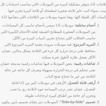
ثلاجات LG بتتوفر بتشكيلة كبيرة من الموديلات اللي بتناسب احتياجات كل
بيت، سواء كنت عايز ثلاجة صغيرة لمطبخك أو ثلاجة كبيرة تخزن فيها
كميات أكل للعيلة كلها. وهنا شوية موديلات من الثلاجات اللي بتقدّمها LG:
أحجام مختلفة
: موديلات LG بتيجي بأحجام تناسب كل المساحات،
من الموديلات الصغيرة للمطابخ الضيقة لغاية الأحجام الكبيرة اللي
تناسب العائلات اللي بتحتاج تخزين كميات كبيرة من الأكل.
التبريد المزدوج
: فيه موديلات مزودة بتقنية التبريد المزدوج اللي
بتحافظ على درجة حرارة كل جزء في الثلاجة بشكل مثالي، عشان
الأكل يفضل طازة لأطول فترة ممكنة.
شاشات رقمية
: بعض الموديلات فيها شاشات رقمية مدمجة عشان
تقدر تتحكم في درجة الحرارة بسهولة وتعرف كل حاجة عن حالة
الثلاجة من غير ما تحتاج تفتح الباب.
أرفف قابلة للتعديل
: الأرفف في موديلات كتير من LG قابلة
للتعديل، عشان تقدر ترتب المساحة جوه الثلاجة زي ما تحب
وتخزن أي حاجة من أطباق كبيرة لزجاجات طويلة.
تصميم “Side-by-Side”
: الموديلات دي بتقدّم تصميم بابين بيكون