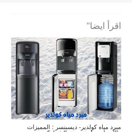
اقرأ ايضا"
مبرد مياه كولدير- ديسبنسر : المميزات