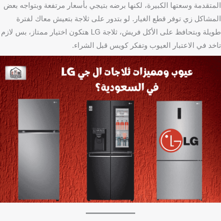
المتقدمة وسعتها الكبيرة، لكنها برضه بتيجي بأسعار مرتفعة وبتواجه بعض
المشاكل زي توفر قطع الغيار. لو بتدور على ثلاجة بتعيش معاك لفترة
طويلة وبتحافظ على الأكل فريش، ثلاجة LG هتكون اختيار ممتاز، بس لازم
تاخد في الاعتبار العيوب وتفكر كويس قبل الشراء.