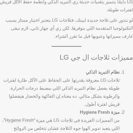
LG دايمًا بتتميز بتقنيات حديثة زي التبريد الذكي وأنظمة حفظ الأكل فريش
لفترات طويلة.
لو بتدور على ثلاجة جديدة لبيتك، فثلاجات LG بتعتبر اختيار ممتاز بسبب
التكنولوجيا المتقدمة اللي بتوفرها. لكن زي أي جهاز تاني، لازم تبقى
عارف مميزاتها وعيوبها قبل ما تقرر الشراء.
مميزات ثلاجات ال جي LG
نظام التبريد الذكي
ثلاجات LG معروفة بقدرتها على الحفاظ على الأكل طازة لفترات
طويلة بفضل نظام التبريد الذكي اللي بيضبط درجات الحرارة
والرطوبة بشكل مثالي. ده معناه إن الفاكهة والخضار هيفضلوا
فريش لفترة أطول.
ميزة Hygiene Fresh
من المميزات الفريدة في ثلاجات LG هي ميزة “Hygiene Fresh”،
اللي بتعيد تدوير الهوا جوه الثلاجة عشان تتخلص من الروائح