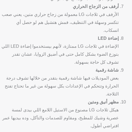
أرفف من الزجاج الحراري
الأرفف في ثلاجات LG معمولة من زجاج حراري متين، يعني صعب
تتكسر وسهلة في التنظيف، فمش هتشيل هم لو حصل أي
انسكاب.
إضاءة LED
الإضاءة في ثلاجات LG ممتازة، لأنهم بيستخدموا إضاءة LED اللي
بتوزع الضوء بشكل كامل حتى في أضيق الزوايا، عشان تقدر
تشوف كل حاجة بسهولة.
شاشة رقمية
بعض الموديلات فيها شاشة رقمية بتقدر من خلالها تشوف درجة
الحرارة وتتحكم في الإعدادات بكل سهولة من غير ما تحتاج تفتح
الثلاجة.
مظهر أنيق ومتين
هيكل ثلاجات LG مصنوع من الاستيل اللامع اللي بيدى لمسة
عصرية وشيك للمطبخ، ومقاوم للصدمات والتآكل، وده بيديها عمر
افتراضي أطول.