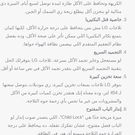
الكريهة وتحافظ على الأكل طازة لمدة توصل لسبع أيام. الميزة دي
مثالية لو بتخزن أكل بيطلع ريحة زي السمك أو الجبن.
خاصية قتل البكتيريا
ثلاجات LG مش بس بتحافظ على درجة حرارة الأكل، لكنها كمان
بتمنع تكاثر البكتيريا اللي ممكن تأثر على صحة الأكل، وده بفضل
نظام التعقيم المتقدم اللي بيضمن نظافة الهواء جواها.
التجميد السريع
لو مستعجل وعايز تجمد الأكل بسرعة، ثلاجات LG بتوفرلك الحل
بتقنية التجميد السريع اللي بتقدر تجمد الأكل في نص ساعة أو أقل.
سعة تخزين كبيرة
بتوفر LG ثلاجات بسعات تخزين كبيرة، زي موديلات بتوصل سعتها
لـ 454 لتر، وده معناه إنك هتقدر تخزن كميات كبيرة من الأكل
والمشروبات من غير ما تحس بأي زحمة جوه الثلاجة.
إنذار الباب المفتوح
ميزة مريحة جدًا هي “Child Lock”، اللي بتصدر صوت إنذار لو
الباب فضل مفتوح، عشان تفكرك تقفله. ده بيحافظ على درجة
الحرارة جوه الثلاجة وبيمنع أي هدر في الطاقة.