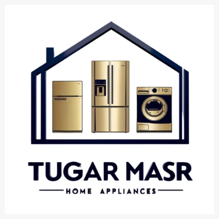
خطي
لى
لمحتوى