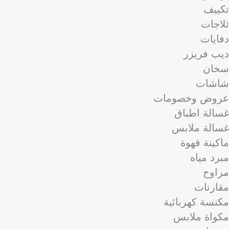
تكييف
ثلاجات
دفايات
ديب فريزر
سخان
شاشات
عروض وخصومات
غسالة اطباق
غسالة ملابس
ماكينة قهوة
مبرد مياه
مراوح
مقارنات
مكنسة كهربائية
مكواة ملابس