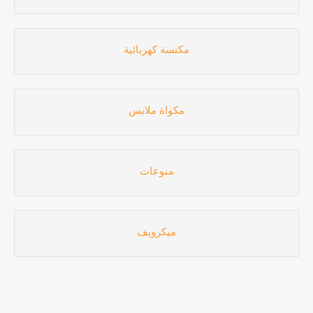
مكنسة كهربائية
مكواة ملابس
منوعات
ميكرويف