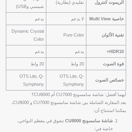
الريموت كنترول
تقليدي (بطارية)
شمسي وUSB)
خاصية Multi View
لا يدعم
يدعم
Dynamic Crystal
تقنية الألوان
Pure Color
Color
HDR10+
يدعم
يدعم
قوة الصوت
20 واط
20 واط
OTS Lite, Q-
OTS Lite, Q-
خصائص الصوت
Symphony
Symphony
أيهما أفضل: شاشة سامسونج CU7000 أم CU8000؟
بعد المقارنة الشاملة بين شاشة سامسونج CU7000 و CU8000،
يمكننا استنتاج أن:
شاشة سامسونج CU8000
تتفوق في معظم النواحي،
خاصة في: