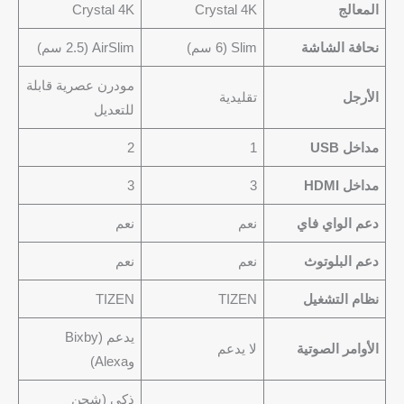
المعالج
Crystal 4K
Crystal 4K
نحافة الشاشة
Slim (6 سم)
AirSlim (2.5 سم)
مودرن عصرية قابلة
الأرجل
تقليدية
للتعديل
مداخل USB
1
2
مداخل HDMI
3
3
دعم الواي فاي
نعم
نعم
دعم البلوتوث
نعم
نعم
نظام التشغيل
TIZEN
TIZEN
يدعم (Bixby
الأوامر الصوتية
لا يدعم
وAlexa)
ذكي (شحن