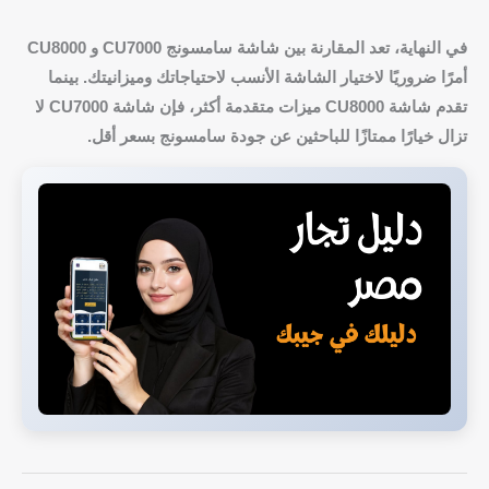
في النهاية، تعد المقارنة بين شاشة سامسونج CU7000 و CU8000
أمرًا ضروريًا لاختيار الشاشة الأنسب لاحتياجاتك وميزانيتك. بينما
تقدم شاشة CU8000 ميزات متقدمة أكثر، فإن شاشة CU7000 لا
تزال خيارًا ممتازًا للباحثين عن جودة سامسونج بسعر أقل.