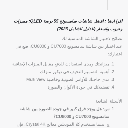
اقرا ايضا : افضل شاشات سامسونج 55 بوصة QLED: مميزات
وعيوب واسعار (الدليل الشامل 2026)
نصائح لاختيار الشاشة المناسبة لك
عند اختيار بين شاشة سامسونج CU7000 و CU8000، ضع في
اعتبارك:
ميزانيتك ومدى استعدادك للدفع مقابل الميزات الإضافية
أهمية التصميم النحيف في ديكور منزلك
مدى حاجتك للأوامر الصوتية وخاصية Multi View
تفضيلاتك في جودة الألوان والصورة
الأسئلة الشائعة
س: هل يوجد فرق كبير في جودة الصورة بين شاشة
سامسونج CU7000 و CU8000؟
ج: بينما يستخدم كلا الموديلين معالج Crystal 4K، فإن