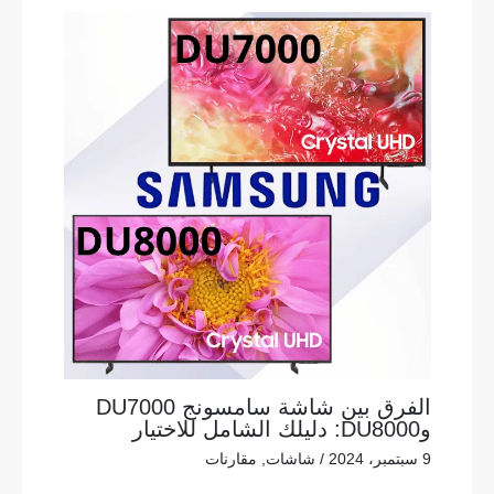
الفرق بين شاشة سامسونج DU7000
وDU8000: دليلك الشامل للاختيار
9 سبتمبر، 2024
/
شاشات
,
مقارنات