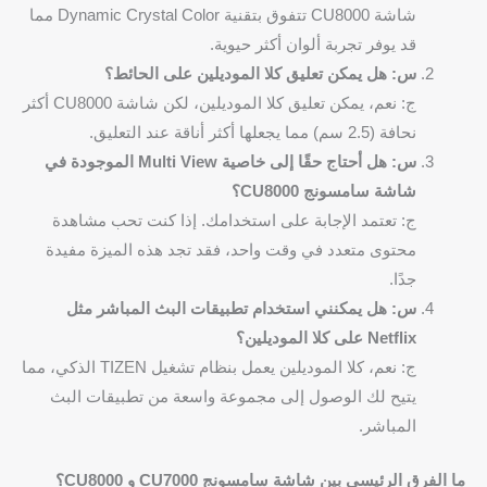
شاشة CU8000 تتفوق بتقنية Dynamic Crystal Color مما
قد يوفر تجربة ألوان أكثر حيوية.
س: هل يمكن تعليق كلا الموديلين على الحائط؟
ج: نعم، يمكن تعليق كلا الموديلين، لكن شاشة CU8000 أكثر
نحافة (2.5 سم) مما يجعلها أكثر أناقة عند التعليق.
س: هل أحتاج حقًا إلى خاصية Multi View الموجودة في
شاشة سامسونج CU8000؟
ج: تعتمد الإجابة على استخدامك. إذا كنت تحب مشاهدة
محتوى متعدد في وقت واحد، فقد تجد هذه الميزة مفيدة
جدًا.
س: هل يمكنني استخدام تطبيقات البث المباشر مثل
Netflix على كلا الموديلين؟
ج: نعم، كلا الموديلين يعمل بنظام تشغيل TIZEN الذكي، مما
يتيح لك الوصول إلى مجموعة واسعة من تطبيقات البث
المباشر.
ما الفرق الرئيسي بين شاشة سامسونج CU7000 و CU8000؟