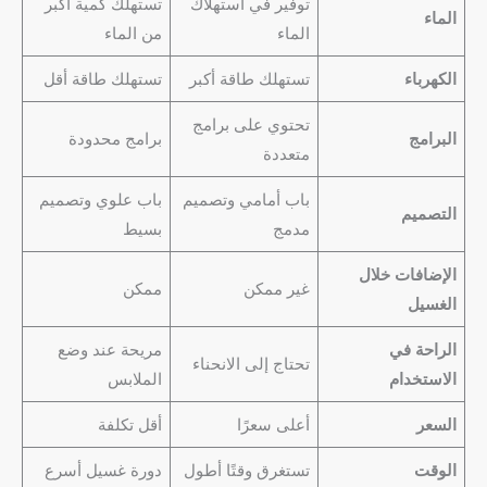
توفير في استهلاك
تستهلك كمية أكبر
الماء
الماء
من الماء
الكهرباء
تستهلك طاقة أكبر
تستهلك طاقة أقل
تحتوي على برامج
البرامج
برامج محدودة
متعددة
باب أمامي وتصميم
باب علوي وتصميم
التصميم
مدمج
بسيط
الإضافات خلال
غير ممكن
ممكن
الغسيل
الراحة في
مريحة عند وضع
تحتاج إلى الانحناء
الاستخدام
الملابس
السعر
أعلى سعرًا
أقل تكلفة
الوقت
تستغرق وقتًا أطول
دورة غسيل أسرع