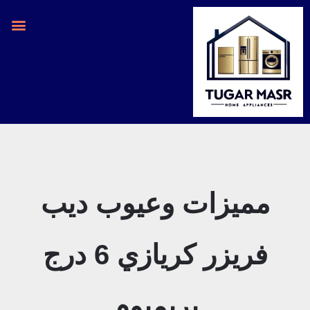
خطي
لى
لمحتوى
مميزات وعيوب ديب
فريزر كريازي 6 درج
بريميوم