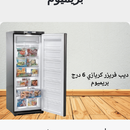
مميزات
وعيوب
ديب
فريزر
كريازي
6
درج
بريميوم:
هل
يستحق
الشراء؟