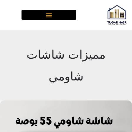
خطي
لى
لمحتوى
مميزات شاشات
شاومي
شاشات
تليفزيون
شاومي
الجديدة