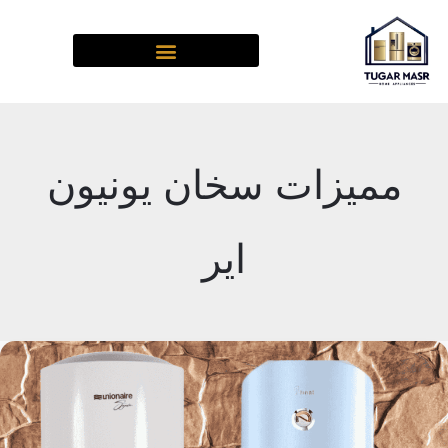
خطي
لى
لمحتوى
مميزات سخان يونيون
اير
عيوب
ومميزات
سخان
كهرباء