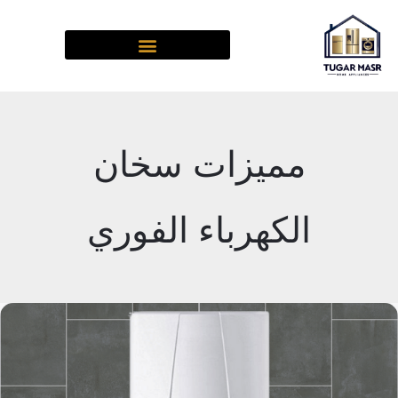
خطي
لى
لمحتوى
مميزات سخان
الكهرباء الفوري
عيوب
سخان
الكهرباء
الفوري