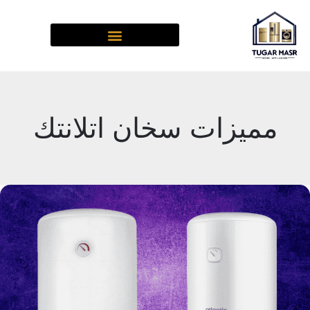
خطي
لى
لمحتوى
مميزات سخان اتلانتك
عيوب
ومميزات
سخان
اتلانتك
كهرباء
في
مصر